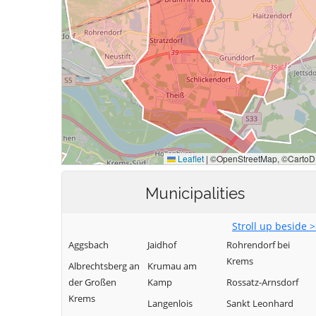
Municipalities
Stroll up beside 
Aggsbach
Jaidhof
Rohrendorf bei
Krems
Albrechtsberg an
Krumau am
der Großen
Kamp
Rossatz-Arnsdorf
Krems
Langenlois
Sankt Leonhard