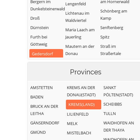
Bergern im
am Hornerwald
Lengenfeld
Dunkelsteinerwald
Schönberg am
Lichtenau im
Droß
Kamp
Waldviertel
Dürnstein
Senftenberg
Maria Laach am
Furth bei
Jauerling
Spitz
Göttweig
Mautern an der
Straß im
Donau
Straßertale
Gedersdorf
Mühldorf
Stratzing
Gföhl
Provinces
Paudorf
Weinzierl am
Grafenegg
Walde
Rastenfeld
Hadersdorf-
AMSTETTEN
KREMS AN DER
SANKT
Weißenkirchen in
Kammern
DONAU(STADT)
PÖLTEN(STADT)
der Wachau
BADEN
SCHEIBBS
KREMS(LAND)
BRUCK AN DER
LEITHA
TULLN
LILIENFELD
GÄNSERNDORF
WAIDHOFEN AN
MELK
DER THAYA
GMÜND
MISTELBACH
WAIDHOFEN AN