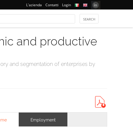
L'azienda
Contatti
Login
mic and productive
ry and segmentation of enterprises by
ome
Employment