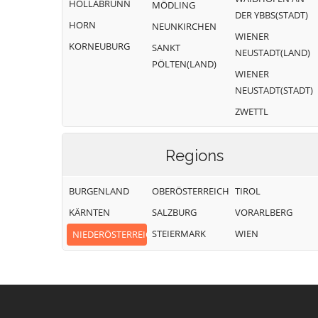
HOLLABRUNN
MÖDLING
DER YBBS(STADT)
HORN
NEUNKIRCHEN
WIENER
KORNEUBURG
SANKT
NEUSTADT(LAND)
PÖLTEN(LAND)
WIENER
NEUSTADT(STADT)
ZWETTL
Regions
BURGENLAND
OBERÖSTERREICH
TIROL
KÄRNTEN
SALZBURG
VORARLBERG
STEIERMARK
WIEN
NIEDERÖSTERREICH