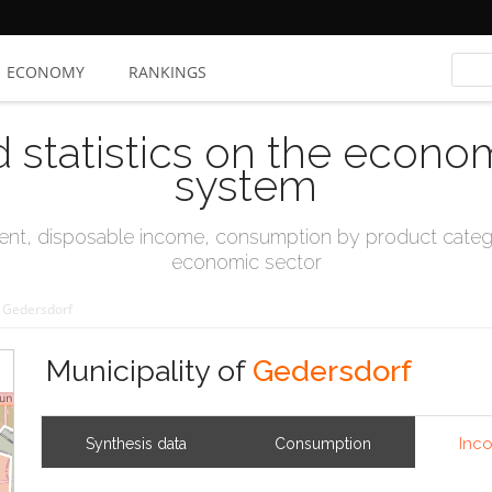
ECONOMY
RANKINGS
d statistics on the econo
system
t, disposable income, consumption by product catego
economic sector
Gedersdorf
Municipality of
Gedersdorf
Inc
Synthesis data
Consumption