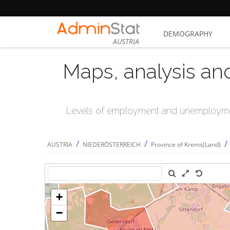
DEMOGRAPHY
AUSTRIA
Maps, analysis an
Levels of employment and unemploymen
/
/
/
AUSTRIA
NIEDERÖSTERREICH
Province of Krems(Land)