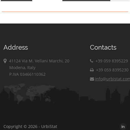
Address
Contacts
41124 Via M. Vellani Marchi, 20
+39 059 8395229
Modena, Italy
+39 059 8395230
P.IVA 03466110362
info@urbistat.co
Copyright © 2026 - UrbiStat