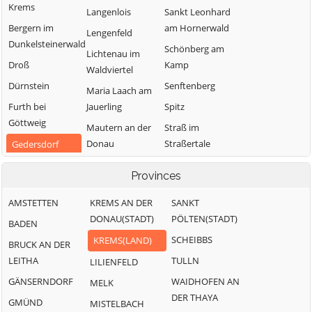
Krems
Langenlois
Sankt Leonhard
Bergern im
am Hornerwald
Lengenfeld
Dunkelsteinerwald
Schönberg am
Lichtenau im
Droß
Kamp
Waldviertel
Dürnstein
Senftenberg
Maria Laach am
Furth bei
Jauerling
Spitz
Göttweig
Mautern an der
Straß im
Donau
Straßertale
Gedersdorf
Mühldorf
Stratzing
Gföhl
Provinces
Paudorf
Weinzierl am
Grafenegg
Walde
AMSTETTEN
KREMS AN DER
SANKT
Rastenfeld
Hadersdorf-
DONAU(STADT)
PÖLTEN(STADT)
Weißenkirchen in
Kammern
BADEN
der Wachau
SCHEIBBS
KREMS(LAND)
BRUCK AN DER
LEITHA
TULLN
LILIENFELD
GÄNSERNDORF
WAIDHOFEN AN
MELK
DER THAYA
GMÜND
MISTELBACH