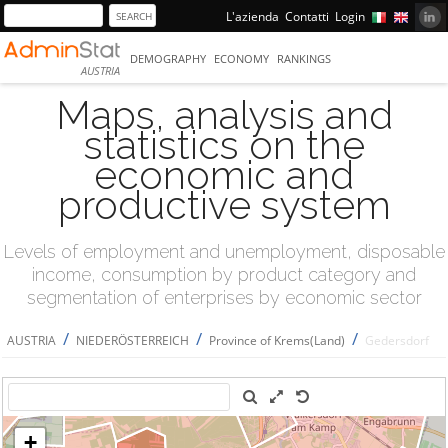
L'azienda
Contatti
Login
DEMOGRAPHY
ECONOMY
RANKINGS
AUSTRIA
Maps, analysis and
statistics on the
economic and
productive system
Levels of employment and unemployment, disposable
income, consumption by product category and
segmentation of enterprises by economic sector
/
/
/
AUSTRIA
NIEDERÖSTERREICH
Province of Krems(Land)
Gedersdorf