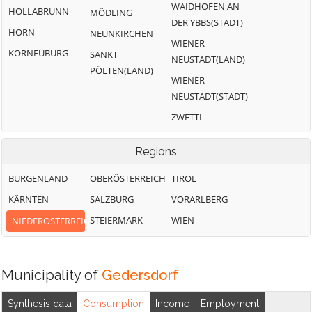
WAIDHOFEN AN
HOLLABRUNN
MÖDLING
DER YBBS(STADT)
HORN
NEUNKIRCHEN
WIENER
KORNEUBURG
SANKT
NEUSTADT(LAND)
PÖLTEN(LAND)
WIENER
NEUSTADT(STADT)
ZWETTL
Regions
BURGENLAND
OBERÖSTERREICH
TIROL
KÄRNTEN
SALZBURG
VORARLBERG
STEIERMARK
WIEN
NIEDERÖSTERREICH
Municipality of
Gedersdorf
Synthesis data
Consumption
Income
Employment