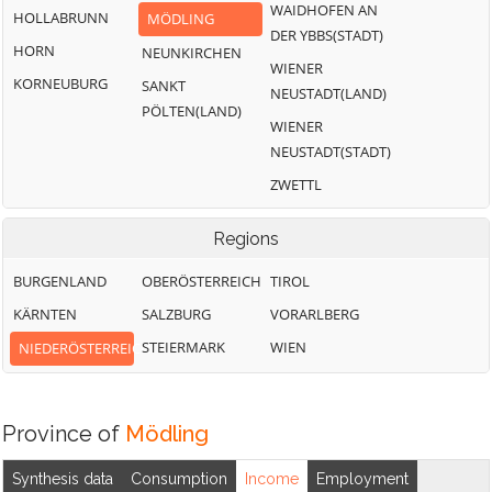
WAIDHOFEN AN
HOLLABRUNN
MÖDLING
DER YBBS(STADT)
HORN
NEUNKIRCHEN
WIENER
KORNEUBURG
SANKT
NEUSTADT(LAND)
PÖLTEN(LAND)
WIENER
NEUSTADT(STADT)
ZWETTL
Regions
BURGENLAND
OBERÖSTERREICH
TIROL
KÄRNTEN
SALZBURG
VORARLBERG
STEIERMARK
WIEN
NIEDERÖSTERREICH
Province of
Mödling
Synthesis data
Consumption
Income
Employment