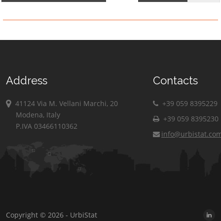
Address
Contacts
41124 Via M. Vellani Marchi, 20
+39 059 8395229
Modena, Italy
+39 059 8395230
P.IVA 03466110362
info@urbistat.co
Copyright © 2026 - UrbiStat