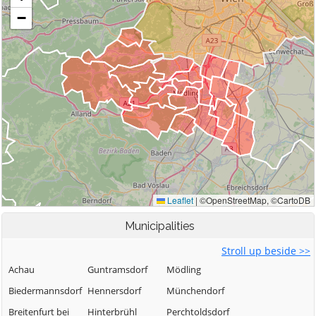
Municipalities
Stroll up beside >>
Achau
Guntramsdorf
Mödling
Biedermannsdorf
Hennersdorf
Münchendorf
Breitenfurt bei
Hinterbrühl
Perchtoldsdorf