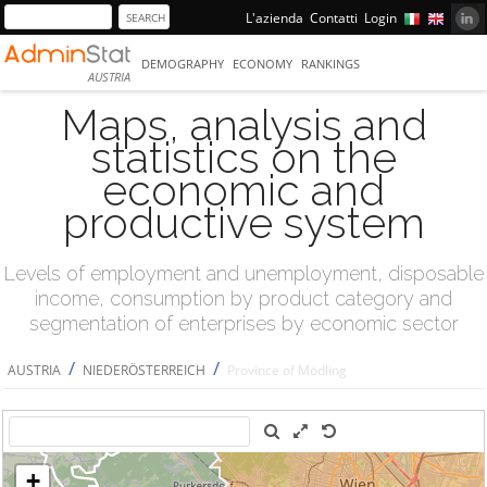
L'azienda
Contatti
Login
DEMOGRAPHY
ECONOMY
RANKINGS
AUSTRIA
Maps, analysis and
statistics on the
economic and
productive system
Levels of employment and unemployment, disposable
income, consumption by product category and
segmentation of enterprises by economic sector
/
/
AUSTRIA
NIEDERÖSTERREICH
Province of Mödling