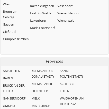
Wien
Kaltenleutgeben
Vösendorf
Brunn am
Laab im Walde
Wiener Neudorf
Gebirge
Laxenburg
Wienerwald
Gaaden
Maria Enzersdorf
Gießhübl
Gumpoldskirchen
Provinces
AMSTETTEN
KREMS AN DER
SANKT
DONAU(STADT)
PÖLTEN(STADT)
BADEN
KREMS(LAND)
SCHEIBBS
BRUCK AN DER
LEITHA
LILIENFELD
TULLN
GÄNSERNDORF
MELK
WAIDHOFEN AN
DER THAYA
GMÜND
MISTELBACH