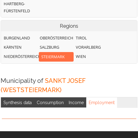
HARTBERG-
FÜRSTENFELD
Regions
BURGENLAND
OBERÖSTERREICH
TIROL
KÄRNTEN
SALZBURG
VORARLBERG
NIEDERÖSTERREICH
WIEN
STEIERMARK
Municipality of
SANKT JOSEF
(WESTSTEIERMARK)
Synthesis data
Consumption
Income
Employment