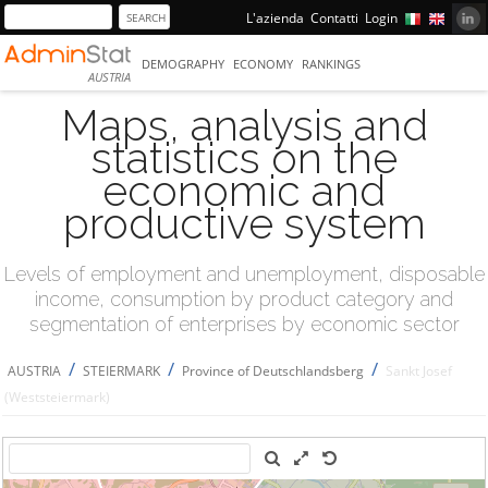
L'azienda
Contatti
Login
DEMOGRAPHY
ECONOMY
RANKINGS
AUSTRIA
Maps, analysis and
statistics on the
economic and
productive system
Levels of employment and unemployment, disposable
income, consumption by product category and
segmentation of enterprises by economic sector
/
/
/
AUSTRIA
STEIERMARK
Province of Deutschlandsberg
Sankt Josef
(Weststeiermark)