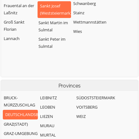
Schwanberg
Frauental an der
Sankt Josef
Laßnitz
Stainz
(Weststeiermark)
Groß Sankt
Wettmannstätten
Sankt Martin im
Florian
Sulmtal
Wies
Lannach
Sankt Peter im
Sulmtal
Provinces
BRUCK-
LEIBNITZ
SÜDOSTSTEIERMARK
MÜRZZUSCHLAG
LEOBEN
VOITSBERG
DEUTSCHLANDSBERG
LIEZEN
WEIZ
GRAZ(STADT)
MURAU
GRAZ-UMGEBUNG
MURTAL