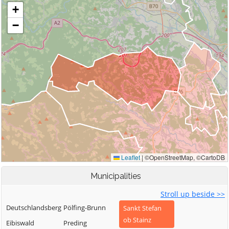
Municipalities
Stroll up beside >>
Deutschlandsberg
Pölfing-Brunn
Sankt Stefan
ob Stainz
Eibiswald
Preding