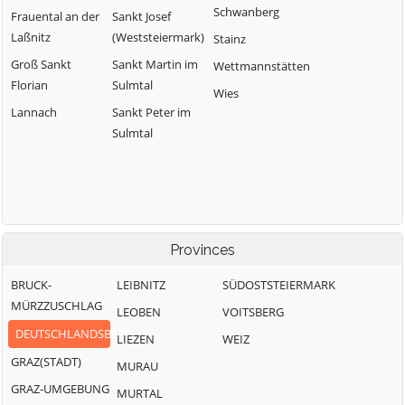
Schwanberg
Frauental an der
Sankt Josef
Laßnitz
(Weststeiermark)
Stainz
Groß Sankt
Sankt Martin im
Wettmannstätten
Florian
Sulmtal
Wies
Lannach
Sankt Peter im
Sulmtal
Provinces
BRUCK-
LEIBNITZ
SÜDOSTSTEIERMARK
MÜRZZUSCHLAG
LEOBEN
VOITSBERG
DEUTSCHLANDSBERG
LIEZEN
WEIZ
GRAZ(STADT)
MURAU
GRAZ-UMGEBUNG
MURTAL