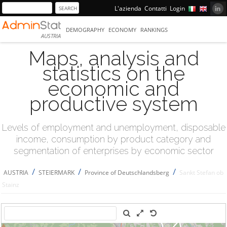
L'azienda
Contatti
Login
DEMOGRAPHY
ECONOMY
RANKINGS
AUSTRIA
Maps, analysis and
statistics on the
economic and
productive system
Levels of employment and unemployment, disposable
income, consumption by product category and
segmentation of enterprises by economic sector
/
/
/
AUSTRIA
STEIERMARK
Province of Deutschlandsberg
Sankt Stefan ob
Stainz