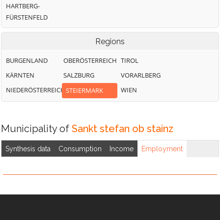
HARTBERG-
FÜRSTENFELD
Regions
BURGENLAND
OBERÖSTERREICH
TIROL
KÄRNTEN
SALZBURG
VORARLBERG
NIEDERÖSTERREICH
WIEN
STEIERMARK
Municipality of
Sankt stefan ob stainz
Synthesis data
Consumption
Income
Employment