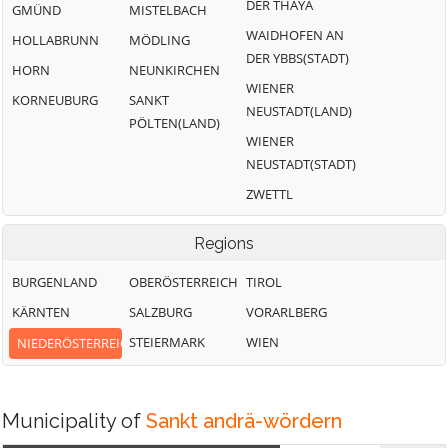
DER THAYA
GMÜND
MISTELBACH
WAIDHOFEN AN
HOLLABRUNN
MÖDLING
DER YBBS(STADT)
HORN
NEUNKIRCHEN
WIENER
KORNEUBURG
SANKT
NEUSTADT(LAND)
PÖLTEN(LAND)
WIENER
NEUSTADT(STADT)
ZWETTL
Regions
BURGENLAND
OBERÖSTERREICH
TIROL
KÄRNTEN
SALZBURG
VORARLBERG
STEIERMARK
WIEN
NIEDERÖSTERREICH
Municipality of
Sankt andrä-wördern