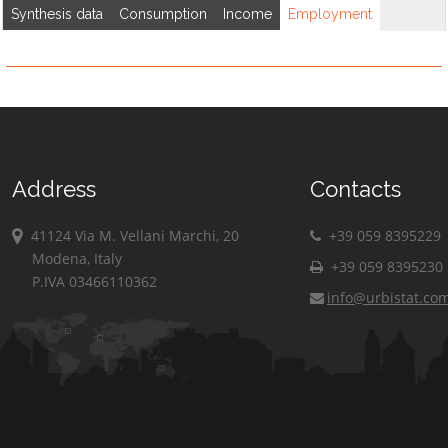
Synthesis data
Consumption
Income
Employment
Address
Contacts
41124 Via M. Vellani Marchi, 20
+39 059 8395229
Modena, Italy
+39 059 8395230
P.IVA 03466110362
info@urbistat.co