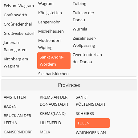
Wagram
Tulbing
Fels am Wagram
Königstetten
Tulln an der
Grafenwörth
Donau
Langenrohr
Großriedenthal
Würmla
Michelhausen
Großweikersdorf
Zeiselmauer-
Muckendorf-
Judenau-
Wolfpassing
Wipfing
Baumgarten
Zwentendorf an
Sankt Andrä-
Kirchberg am
der Donau
Wördern
Wagram
Sieghartskirchen
Provinces
AMSTETTEN
KREMS AN DER
SANKT
DONAU(STADT)
PÖLTEN(STADT)
BADEN
KREMS(LAND)
SCHEIBBS
BRUCK AN DER
LEITHA
LILIENFELD
TULLN
GÄNSERNDORF
MELK
WAIDHOFEN AN