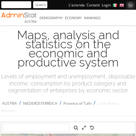
L'azienda
Contatti
Login
DEMOGRAPHY
ECONOMY
RANKINGS
AUSTRIA
Maps, analysis and
statistics on the
economic and
productive system
Levels of employment and unemployment, disposable
income, consumption by product category and
segmentation of enterprises by economic sector
/
/
/
AUSTRIA
NIEDERÖSTERREICH
Province of Tulln
Sankt Andrä-
Wördern