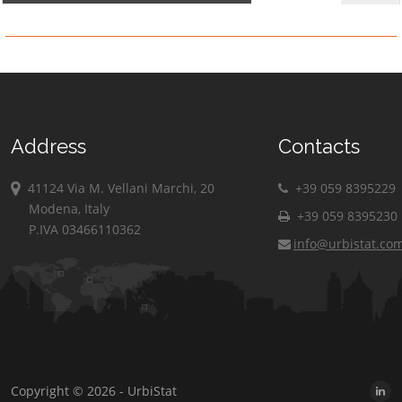
Address
Contacts
41124 Via M. Vellani Marchi, 20
+39 059 8395229
Modena, Italy
+39 059 8395230
P.IVA 03466110362
info@urbistat.co
Copyright © 2026 - UrbiStat