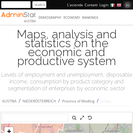
L'azienda
Contatti
Login
DEMOGRAPHY
ECONOMY
RANKINGS
AUSTRIA
Maps, analysis and
statistics on the
economic and
productive system
Levels of employment and unemployment, disposable
income, consumption by product category and
segmentation of enterprises by economic sector
/
/
/
AUSTRIA
NIEDERÖSTERREICH
Province of Mödling
Achau