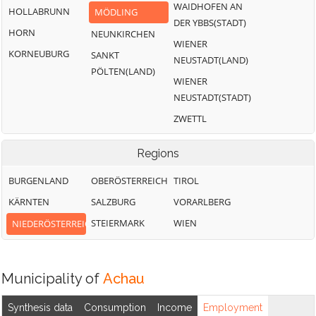
WAIDHOFEN AN
HOLLABRUNN
MÖDLING
DER YBBS(STADT)
HORN
NEUNKIRCHEN
WIENER
KORNEUBURG
SANKT
NEUSTADT(LAND)
PÖLTEN(LAND)
WIENER
NEUSTADT(STADT)
ZWETTL
Regions
BURGENLAND
OBERÖSTERREICH
TIROL
KÄRNTEN
SALZBURG
VORARLBERG
STEIERMARK
WIEN
NIEDERÖSTERREICH
Municipality of
Achau
Synthesis data
Consumption
Income
Employment