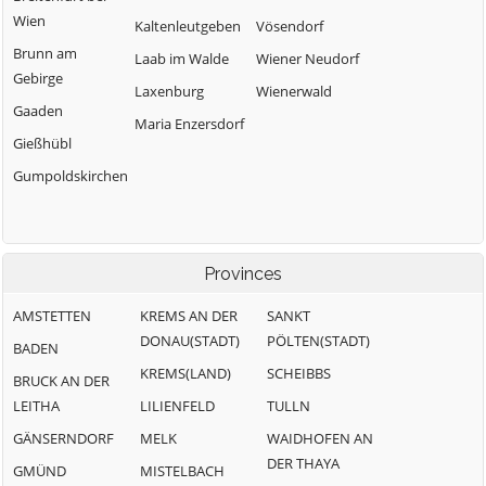
Wien
Kaltenleutgeben
Vösendorf
Brunn am
Laab im Walde
Wiener Neudorf
Gebirge
Laxenburg
Wienerwald
Gaaden
Maria Enzersdorf
Gießhübl
Gumpoldskirchen
Provinces
AMSTETTEN
KREMS AN DER
SANKT
DONAU(STADT)
PÖLTEN(STADT)
BADEN
KREMS(LAND)
SCHEIBBS
BRUCK AN DER
LEITHA
LILIENFELD
TULLN
GÄNSERNDORF
MELK
WAIDHOFEN AN
DER THAYA
GMÜND
MISTELBACH