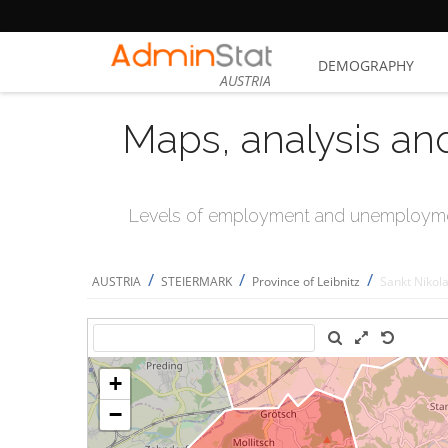
DEMOGRAPHY
AUSTRIA
Maps, analysis an
Levels of employment and unemploymen
/
/
/
AUSTRIA
STEIERMARK
Province of Leibnitz
Sankt Nikola