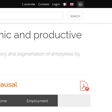
L'azienda
Contatti
Login
mic and productive
ry and segmentation of enterprises by
sausal
come
Employment