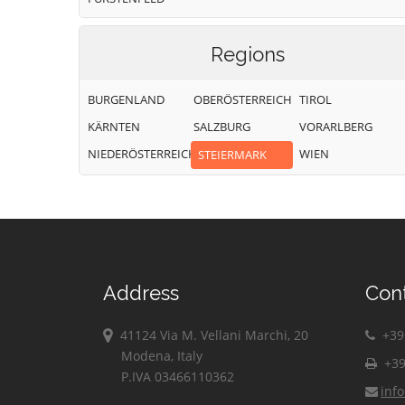
Regions
BURGENLAND
OBERÖSTERREICH
TIROL
KÄRNTEN
SALZBURG
VORARLBERG
NIEDERÖSTERREICH
WIEN
STEIERMARK
Address
Con
41124 Via M. Vellani Marchi, 20
+39 
Modena, Italy
+39
P.IVA 03466110362
inf