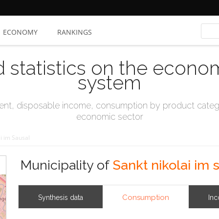
ECONOMY
RANKINGS
d statistics on the econo
system
t, disposable income, consumption by product catego
economic sector
i im Sausal
Municipality of
Sankt nikolai im 
Consumption
Synthesis data
In