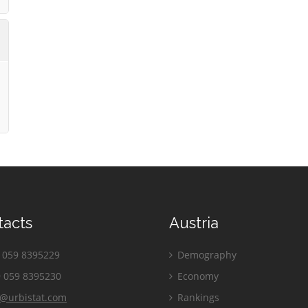
tacts
Austria
059 8395229
Demography
 059 8395230
Economy
o@urbistat.com
Rankings