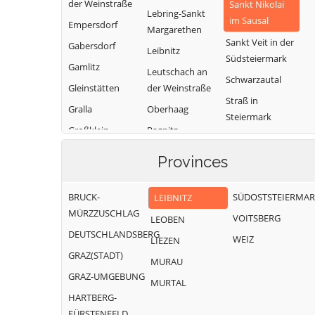
der Weinstraße
Sankt Nikolai
Lebring-Sankt
im Sausal
Empersdorf
Margarethen
Sankt Veit in der
Gabersdorf
Leibnitz
Südsteiermark
Gamlitz
Leutschach an
Schwarzautal
Gleinstätten
der Weinstraße
Straß in
Gralla
Oberhaag
Steiermark
Großklein
Ragnitz
Tillmitsch
Heiligenkreuz am
Sankt Andrä-
Provinces
Wagna
Waasen
Höch
Wildon
BRUCK-
SÜDOSTSTEIERMA
LEIBNITZ
MÜRZZUSCHLAG
VOITSBERG
LEOBEN
DEUTSCHLANDSBERG
WEIZ
LIEZEN
GRAZ(STADT)
MURAU
GRAZ-UMGEBUNG
MURTAL
HARTBERG-
FÜRSTENFELD