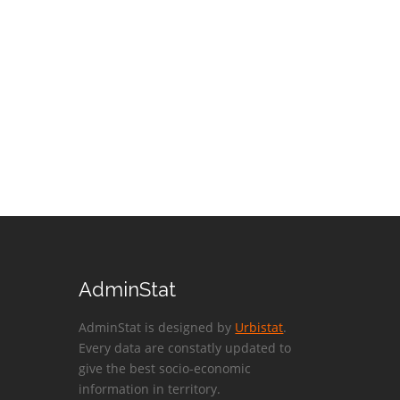
AdminStat
AdminStat is designed by
Urbistat
.
Every data are constatly updated to
give the best socio-economic
information in territory.