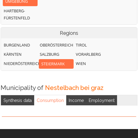
UMGEBUNG
HARTBERG-
FÜRSTENFELD
Regions
BURGENLAND
OBERÖSTERREICH
TIROL
KÄRNTEN
SALZBURG
VORARLBERG
NIEDERÖSTERREICH
WIEN
STEIERMARK
Municipality of
Nestelbach bei graz
Synthesis data
Consumption
Income
Employment