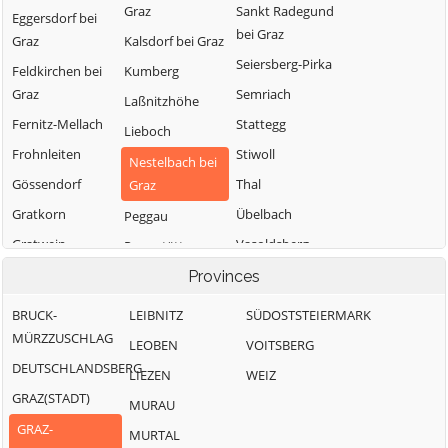
Graz
Sankt Radegund
Eggersdorf bei
bei Graz
Graz
Kalsdorf bei Graz
Seiersberg-Pirka
Feldkirchen bei
Kumberg
Graz
Semriach
Laßnitzhöhe
Fernitz-Mellach
Stattegg
Lieboch
Frohnleiten
Stiwoll
Nestelbach bei
Gössendorf
Thal
Graz
Gratkorn
Übelbach
Peggau
Gratwein-
Vasoldsberg
Premstätten
Straßengel
Weinitzen
Raaba-Grambach
Provinces
Hart bei Graz
Werndorf
Sankt
BRUCK-
LEIBNITZ
SÜDOSTSTEIERMARK
Haselsdorf-
Bartholomä
Wundschuh
MÜRZZUSCHLAG
LEOBEN
VOITSBERG
Tobelbad
Sankt Marein bei
DEUTSCHLANDSBERG
LIEZEN
WEIZ
Hausmannstätten
Graz
GRAZ(STADT)
MURAU
GRAZ-
MURTAL