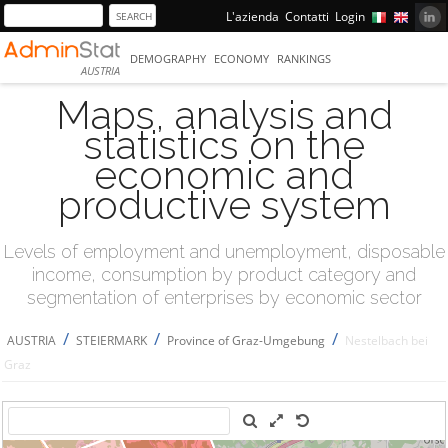
L'azienda
Contatti
Login
DEMOGRAPHY
ECONOMY
RANKINGS
AUSTRIA
Maps, analysis and
statistics on the
economic and
productive system
Levels of employment and unemployment, disposable
income, consumption by product category and
segmentation of enterprises by economic sector
/
/
/
AUSTRIA
STEIERMARK
Province of Graz-Umgebung
Nestelbach bei
Graz