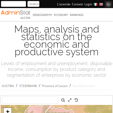
L'azienda
Contatti
Login
DEMOGRAPHY
ECONOMY
RANKINGS
AUSTRIA
Maps, analysis and
statistics on the
economic and
productive system
Levels of employment and unemployment, disposable
income, consumption by product category and
segmentation of enterprises by economic sector
/
/
/
AUSTRIA
STEIERMARK
Province of Liezen
Bad Mitterndorf