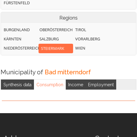
FÜRSTENFELD
Regions
BURGENLAND
OBERÖSTERREICH
TIROL
KÄRNTEN
SALZBURG
VORARLBERG
NIEDERÖSTERREICH
WIEN
STEIERMARK
Municipality of
Bad mitterndorf
Synthesis data
Consumption
Income
Employment