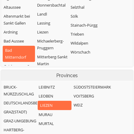
Donnersbachtal
Altaussee
Selzthal
Landl
Altenmarkt bei
Sölk
Sankt Gallen
Lassing
Stainach-Pürgg
Ardning
Liezen
Trieben
Bad Aussee
Michaelerberg-
Wildalpen
Pruggern
Bad
Wörschach
Mitterberg-Sankt
Mitterndorf
Martin
Gaishorn am See
Öblarn
Gröbming
Provinces
Ramsau am
BRUCK-
LEIBNITZ
SÜDOSTSTEIERMARK
Dachstein
MÜRZZUSCHLAG
LEOBEN
VOITSBERG
DEUTSCHLANDSBERG
WEIZ
LIEZEN
GRAZ(STADT)
MURAU
GRAZ-UMGEBUNG
MURTAL
HARTBERG-