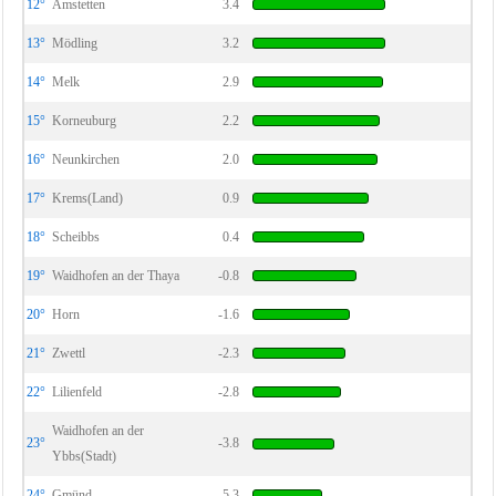
12°
Amstetten
3.4
13°
Mödling
3.2
14°
Melk
2.9
15°
Korneuburg
2.2
16°
Neunkirchen
2.0
17°
Krems(Land)
0.9
18°
Scheibbs
0.4
19°
Waidhofen an der Thaya
-0.8
20°
Horn
-1.6
21°
Zwettl
-2.3
22°
Lilienfeld
-2.8
Waidhofen an der
23°
-3.8
Ybbs(Stadt)
24°
Gmünd
-5.3