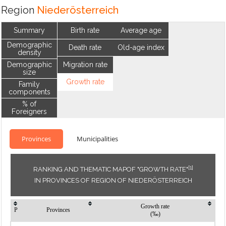
Region
Niederösterreich
Summary
Birth rate
Average age
Demographic
Death rate
Old-age index
density
Demographic
Migration rate
size
Growth rate
Family
components
% of
Foreigners
Provinces
Municipalities
[1]
RANKING AND THEMATIC MAPOF "GROWTH RATE"
IN PROVINCES OF REGION OF NIEDERÖSTERREICH
Growth rate
P
Provinces
(‰)