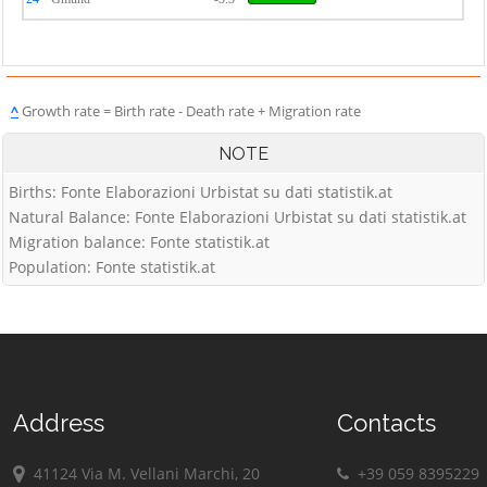
^
Growth rate = Birth rate - Death rate + Migration rate
NOTE
Births: Fonte Elaborazioni Urbistat su dati statistik.at
Natural Balance: Fonte Elaborazioni Urbistat su dati statistik.at
Migration balance: Fonte statistik.at
Population: Fonte statistik.at
Address
Contacts
41124 Via M. Vellani Marchi, 20
+39 059 8395229