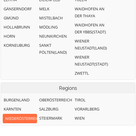
GÄNSERNDORF
MELK
WAIDHOFEN AN
DER THAYA
GMÜND
MISTELBACH
WAIDHOFEN AN
HOLLABRUNN
MÖDLING
DER YBBS(STADT)
HORN
NEUNKIRCHEN
WIENER
KORNEUBURG
SANKT
NEUSTADT(LAND)
PÖLTEN(LAND)
WIENER
NEUSTADT(STADT)
ZWETTL
Regions
BURGENLAND
OBERÖSTERREICH
TIROL
KÄRNTEN
SALZBURG
VORARLBERG
STEIERMARK
WIEN
NIEDERÖSTERREICH