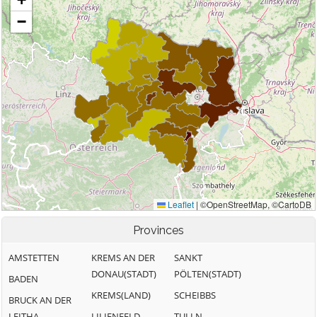
Provinces
AMSTETTEN
KREMS AN DER
SANKT
DONAU(STADT)
PÖLTEN(STADT)
BADEN
KREMS(LAND)
SCHEIBBS
BRUCK AN DER
LEITHA
LILIENFELD
TULLN