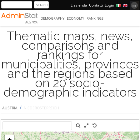
L'azienda
Contatti
Login
DEMOGRAPHY
ECONOMY
RANKINGS
AUSTRIA
Thematic maps, news,
comparisons and
rankings for
municipalities, provinces
and the regions based
on 20 socio-
demographic indicators
/
AUSTRIA
NIEDERÖSTERREICH