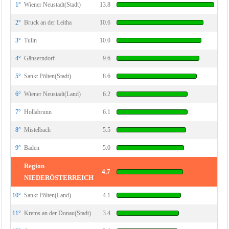
1°
Wiener Neustadt(Stadt)
13.8
2°
Bruck an der Leitha
10.6
3°
Tulln
10.0
4°
Gänserndorf
9.6
5°
Sankt Pölten(Stadt)
8.6
6°
Wiener Neustadt(Land)
6.2
7°
Hollabrunn
6.1
8°
Mistelbach
5.5
9°
Baden
5.0
Region
4.7
NIEDERÖSTERREICH
10°
Sankt Pölten(Land)
4.1
11°
Krems an der Donau(Stadt)
3.4