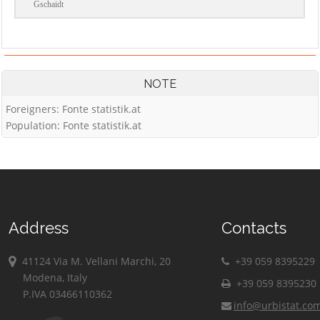
Gschaidt
NOTE
Foreigners: Fonte statistik.at
Population: Fonte statistik.at
Address
Contacts
41124 Via M. Vellani Marchi, 20
+39 059 8395229
Modena, Italy
+39 059 8395230
P.IVA 03466110362
info@urbistat.co