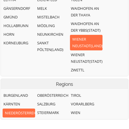
GÄNSERNDORF
MELK
WAIDHOFEN AN
DER THAYA
GMÜND
MISTELBACH
WAIDHOFEN AN
HOLLABRUNN
MÖDLING
DER YBBS(STADT)
HORN
NEUNKIRCHEN
WIENER
KORNEUBURG
SANKT
NEUSTADT(LAND)
PÖLTEN(LAND)
WIENER
NEUSTADT(STADT)
ZWETTL
Regions
BURGENLAND
OBERÖSTERREICH
TIROL
KÄRNTEN
SALZBURG
VORARLBERG
STEIERMARK
WIEN
NIEDERÖSTERREICH