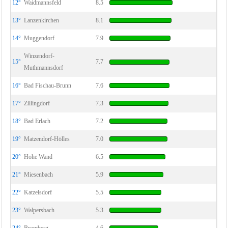
12°
Waidmannsfeld
8.5
13°
Lanzenkirchen
8.1
14°
Muggendorf
7.9
Winzendorf-
15°
7.7
Muthmannsdorf
16°
Bad Fischau-Brunn
7.6
17°
Zillingdorf
7.3
18°
Bad Erlach
7.2
19°
Matzendorf-Hölles
7.0
20°
Hohe Wand
6.5
21°
Miesenbach
5.9
22°
Katzelsdorf
5.5
23°
Walpersbach
5.3