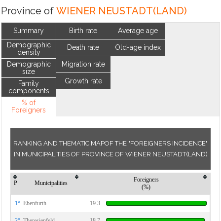
Province of
WIENER NEUSTADT(LAND)
Summary
Birth rate
Average age
Demographic
Death rate
Old-age index
density
Demographic
Migration rate
size
Growth rate
Family
components
% of
Foreigners
RANKING AND THEMATIC MAPOF THE "FOREIGNERS INCIDENCE"
IN MUNICIPALITIES OF PROVINCE OF WIENER NEUSTADT(LAND)
Foreigners
P
Municipalities
(%)
1°
Ebenfurth
19.3
2°
Theresienfeld
18.7