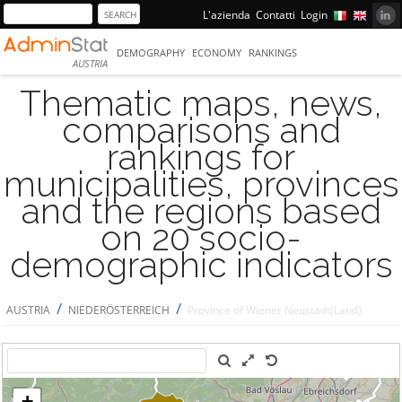
L'azienda
Contatti
Login
DEMOGRAPHY
ECONOMY
RANKINGS
AUSTRIA
Thematic maps, news,
comparisons and
rankings for
municipalities, provinces
and the regions based
on 20 socio-
demographic indicators
/
/
AUSTRIA
NIEDERÖSTERREICH
Province of Wiener Neustadt(Land)