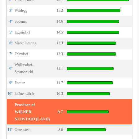
3°
Waldegg
15.2
4°
Sollenau
14.6
5°
Eggendorf
14.5
6°
Markt Piesting
13.3
7°
Felixdorf
13.3
Wöllersdorf-
8°
12.1
Steinabrückl
9°
Pernitz
11.7
10°
Lichtenwörth
10.3
Province of
WIENER
9.7
NEUSTADT(LAND)
11°
Gutenstein
8.6