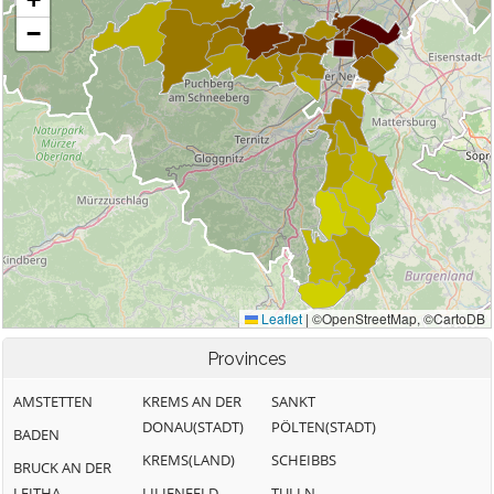
Provinces
AMSTETTEN
KREMS AN DER
SANKT
DONAU(STADT)
PÖLTEN(STADT)
BADEN
KREMS(LAND)
SCHEIBBS
BRUCK AN DER
LEITHA
LILIENFELD
TULLN