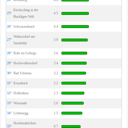
24°
Bromberg
4.6
Kirchschlag in der
25°
4.5
Buckligen Welt
26°
Schwarzenbach
4.4
Weikersdorf am
27°
3.9
Steinfelde
28°
Rohr im Gebirge
3.6
29°
Hochwolkersdorf
3.4
30°
Bad Schönau
3.2
31°
Krumbach
3.2
32°
Hollenthon
2.3
33°
Wiesmath
2.0
34°
Lichtenegg
1.5
Hochneukirchen-
35°
0.7