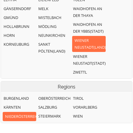
GÄNSERNDORF
MELK
WAIDHOFEN AN
DER THAYA
GMÜND
MISTELBACH
WAIDHOFEN AN
HOLLABRUNN
MÖDLING
DER YBBS(STADT)
HORN
NEUNKIRCHEN
WIENER
KORNEUBURG
SANKT
NEUSTADT(LAND)
PÖLTEN(LAND)
WIENER
NEUSTADT(STADT)
ZWETTL
Regions
BURGENLAND
OBERÖSTERREICH
TIROL
KÄRNTEN
SALZBURG
VORARLBERG
STEIERMARK
WIEN
NIEDERÖSTERREICH