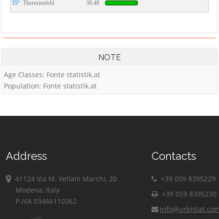
35°
Theresienfeld
39.48
NOTE
Age Classes: Fonte statistik.at
Population: Fonte statistik.at
Address
Contacts
41124 Via M. Vellani Marchi, 20
+39 059 8395229
Modena, Italy
+39 059 8395230
P.IVA 03466110362
info@urbistat.co