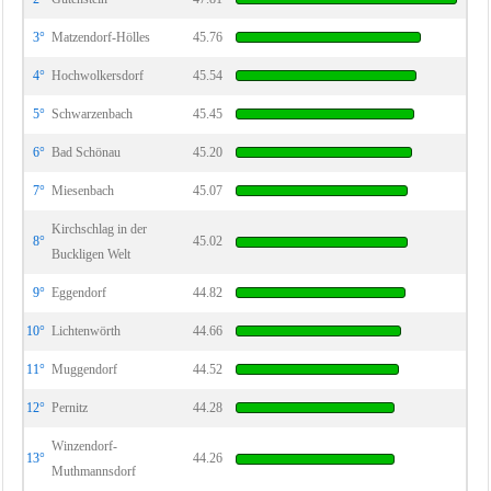
3°
Matzendorf-Hölles
45.76
4°
Hochwolkersdorf
45.54
5°
Schwarzenbach
45.45
6°
Bad Schönau
45.20
7°
Miesenbach
45.07
Kirchschlag in der
8°
45.02
Buckligen Welt
9°
Eggendorf
44.82
10°
Lichtenwörth
44.66
11°
Muggendorf
44.52
12°
Pernitz
44.28
Winzendorf-
13°
44.26
Muthmannsdorf