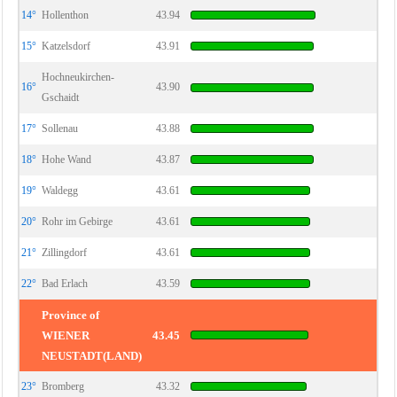
14°
Hollenthon
43.94
15°
Katzelsdorf
43.91
Hochneukirchen-
16°
43.90
Gschaidt
17°
Sollenau
43.88
18°
Hohe Wand
43.87
19°
Waldegg
43.61
20°
Rohr im Gebirge
43.61
21°
Zillingdorf
43.61
22°
Bad Erlach
43.59
Province of
WIENER
43.45
NEUSTADT(LAND)
23°
Bromberg
43.32