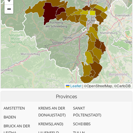
Provinces
AMSTETTEN
KREMS AN DER
SANKT
DONAU(STADT)
PÖLTEN(STADT)
BADEN
KREMS(LAND)
SCHEIBBS
BRUCK AN DER
LEITHA
LILIENFELD
TULLN