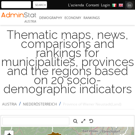
L'azienda
Contatti
Login
DEMOGRAPHY
ECONOMY
RANKINGS
AUSTRIA
Thematic maps, news,
comparisons and
rankings for
municipalities, provinces
and the regions based
on 20 socio-
demographic indicators
/
/
AUSTRIA
NIEDERÖSTERREICH
Province of Wiener Neustadt(Land)