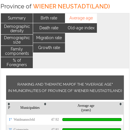
Province of
WIENER NEUSTADT(LAND)
Summary
Birth rate
Average age
Demographic
Death rate
Old-age index
density
Demographic
Migration rate
size
Growth rate
Family
components
% of
Foreigners
RANKING AND THEMATIC MAPOF THE "AVERAGE AGE"
IN MUNICIPALITIES OF PROVINCE OF WIENER NEUSTADT(LAND)
Average age
P
Municipalities
(years)
1°
Waidmannsfeld
47.92
2°
Gutenstein
47.81