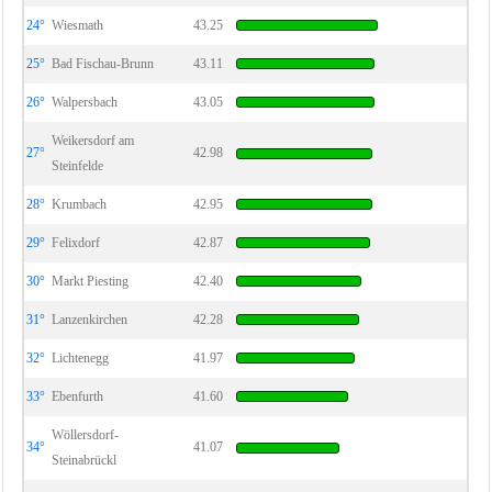
24°
Wiesmath
43.25
25°
Bad Fischau-Brunn
43.11
26°
Walpersbach
43.05
Weikersdorf am
27°
42.98
Steinfelde
28°
Krumbach
42.95
29°
Felixdorf
42.87
30°
Markt Piesting
42.40
31°
Lanzenkirchen
42.28
32°
Lichtenegg
41.97
33°
Ebenfurth
41.60
Wöllersdorf-
34°
41.07
Steinabrückl