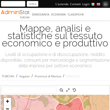
L'azienda
Contatti
Login
DEMOGRAFIA
ECONOMIA
CLASSIFICHE
TURCHIA
Mappe, analisi e
statistiche sul tessuto
economico e produttivo
Livelli di occupazione e di disoccupazione, reddito
disponibile, consumi per merceologia e segmentazione
delle imprese per settore economico
/
/
/
TURCHIA
Aegean
Provincia di Manisa
KIRKAĞAÇ