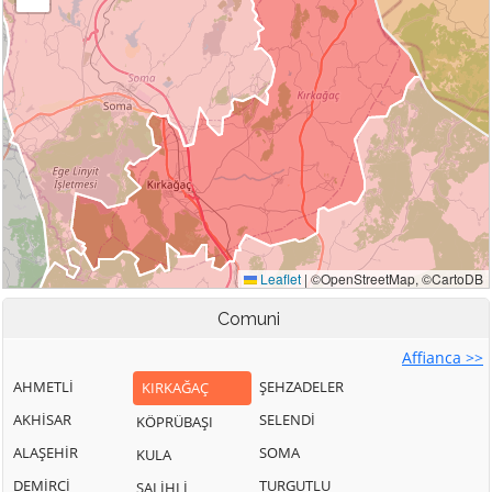
Comuni
Affianca >>
AHMETLİ
ŞEHZADELER
KIRKAĞAÇ
AKHİSAR
SELENDİ
KÖPRÜBAŞI
ALAŞEHİR
SOMA
KULA
DEMİRCİ
TURGUTLU
SALİHLİ