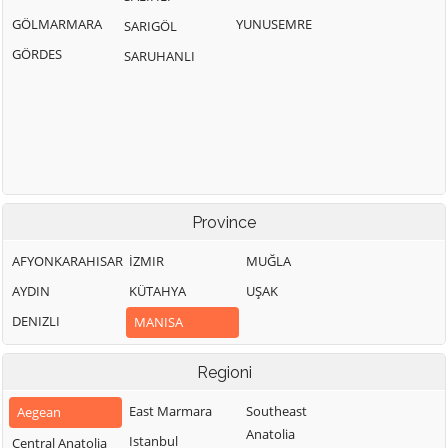
GÖLMARMARA
YUNUSEMRE
SARIGÖL
GÖRDES
SARUHANLI
Province
AFYONKARAHISAR
İZMIR
MUĞLA
AYDIN
KÜTAHYA
UŞAK
DENIZLI
MANISA
Regioni
East Marmara
Southeast
Aegean
Anatolia
Istanbul
Central Anatolia