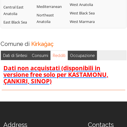
West Anatolia
Mediterranean
Central East
West Black Sea
Anatolia
Northeast
Anatolia
West Marmara
East Black Sea
Comune di
Kirkağaç
Dati di Sintesi
Consumi
Redditi
Occupazione
Dati non acquistati (disponibili in
versione free solo per KASTAMONU,
ÇANKIRI, SINOP)
Address
Contacts