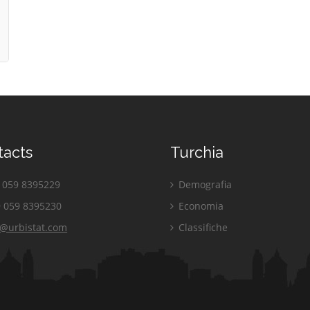
tacts
Turchia
059 8395229
Demografia
 059 8395230
Economia
o@urbistat.com
Classifiche