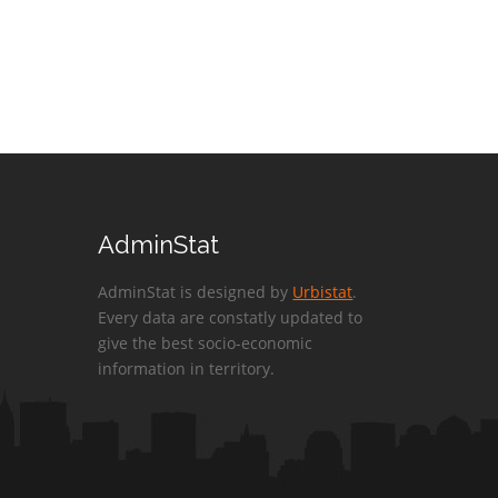
AdminStat
AdminStat is designed by
Urbistat
.
Every data are constatly updated to
give the best socio-economic
information in territory.