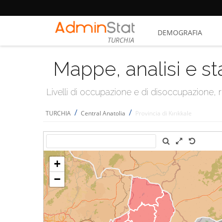
DEMOGRAFIA
TURCHIA
Mappe, analisi e st
Livelli di occupazione e di disoccupazione
/
/
TURCHIA
Central Anatolia
Provincia di Kırıkkale