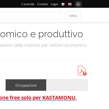
L'azienda
Contatti
Login
onomico e produttivo
tazione delle imprese per settore economico
Occupazione
rsione free solo per KASTAMONU,