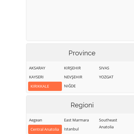
Province
AKSARAY
KIRŞEHIR
SIVAS
KAYSERI
NEVŞEHIR
YOZGAT
NIĞDE
KIRIKKALE
Regioni
Aegean
East Marmara
Southeast
Anatolia
Istanbul
Central Anatolia