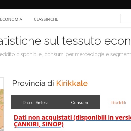
ECONOMIA
CLASSIFICHE
atistiche sul tessuto ec
, reddito disponibile, consumi per merceologia e segmen
Provincia di
Kirikkale
Redditi
Dati di Sintesi
Consumi
Dati non acquistati (disponibili in ve
ÇANKIRI, SINOP)