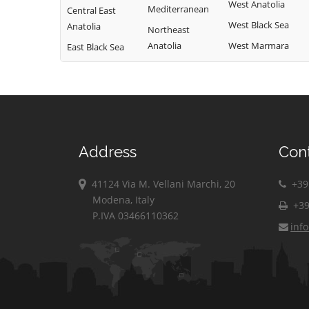
West Anatolia
Mediterranean
Central East
West Black Sea
Anatolia
Northeast
Anatolia
West Marmara
East Black Sea
Address
Con
41124 Via M. Vellani Marchi, 20
+39 
Modena, Italy
+39
P.IVA 03466110362
inf