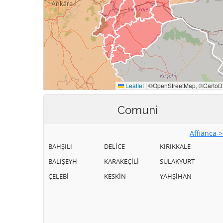
Comuni
Affianca 
BAHŞILI
DELİCE
KIRIKKALE
BALIŞEYH
KARAKEÇİLİ
SULAKYURT
ÇELEBİ
KESKİN
YAHŞİHAN