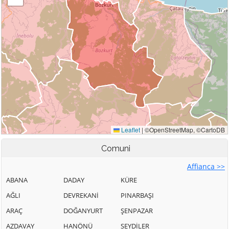
Comuni
Affianca >>
ABANA
DADAY
KÜRE
AĞLI
DEVREKANİ
PINARBAŞI
ARAÇ
DOĞANYURT
ŞENPAZAR
AZDAVAY
HANÖNÜ
SEYDİLER