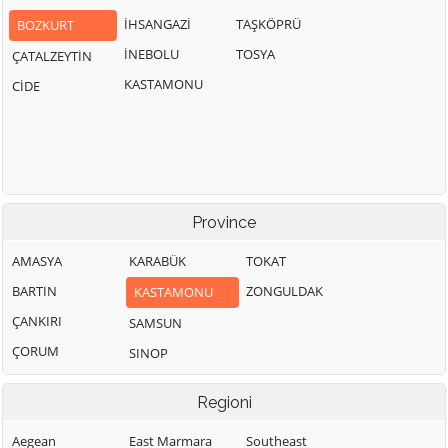
İHSANGAZİ
TAŞKÖPRÜ
BOZKURT
İNEBOLU
TOSYA
ÇATALZEYTİN
KASTAMONU
CİDE
Province
AMASYA
KARABÜK
TOKAT
BARTIN
ZONGULDAK
KASTAMONU
ÇANKIRI
SAMSUN
ÇORUM
SINOP
Regioni
Aegean
East Marmara
Southeast