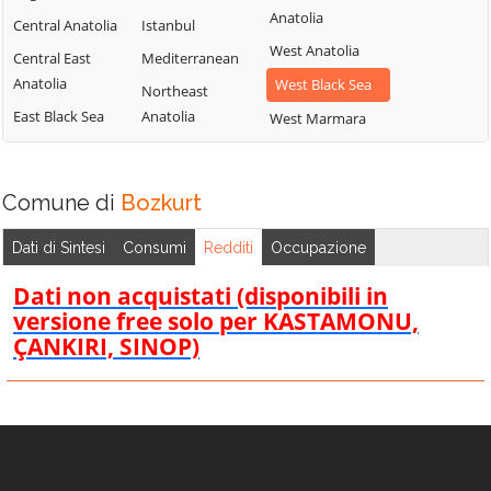
Anatolia
Central Anatolia
Istanbul
West Anatolia
Central East
Mediterranean
Anatolia
West Black Sea
Northeast
East Black Sea
Anatolia
West Marmara
Comune di
Bozkurt
Dati di Sintesi
Consumi
Redditi
Occupazione
Dati non acquistati (disponibili in
versione free solo per KASTAMONU,
ÇANKIRI, SINOP)