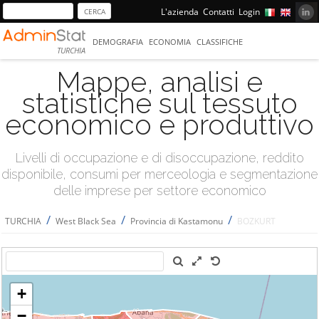
L'azienda
Contatti
Login
DEMOGRAFIA
ECONOMIA
CLASSIFICHE
TURCHIA
Mappe, analisi e
statistiche sul tessuto
economico e produttivo
Livelli di occupazione e di disoccupazione, reddito
disponibile, consumi per merceologia e segmentazione
delle imprese per settore economico
/
/
/
TURCHIA
West Black Sea
Provincia di Kastamonu
BOZKURT