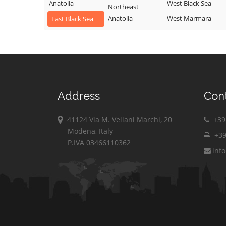
Anatolia
West Black Sea
Northeast
Anatolia
West Marmara
East Black Sea
Address
Con
41124 Via M. Vellani Marchi, 20
+39 
Modena, Italy
+39
P.IVA 03466110362
inf