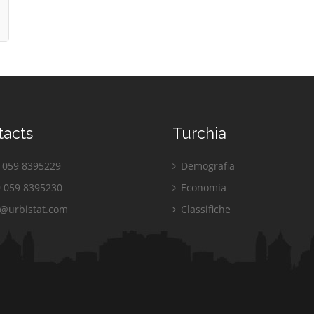
tacts
Turchia
059 8395229
Demografia
 059 8395230
Economia
o@urbistat.com
Classifiche