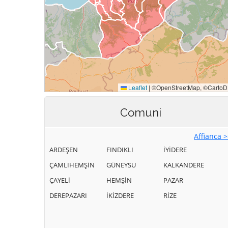
Comuni
Affianca 
ARDEŞEN
FINDIKLI
İYİDERE
ÇAMLIHEMŞİN
GÜNEYSU
KALKANDERE
ÇAYELİ
HEMŞİN
PAZAR
DEREPAZARI
İKİZDERE
RİZE