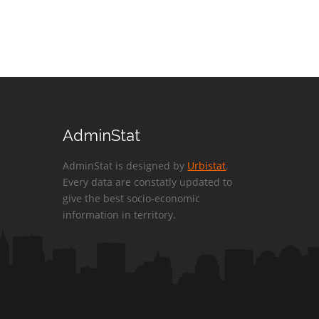
AdminStat
AdminStat is designed by
Urbistat
.
Every data are constatly updated to
give the best socio-economic
information in territory.