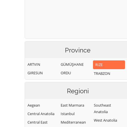
Province
ARTVIN
GÜMÜŞHANE
RIZE
GIRESUN
ORDU
TRABZON
Regioni
Aegean
East Marmara
Southeast
Anatolia
Central Anatolia
Istanbul
West Anatolia
Central East
Mediterranean