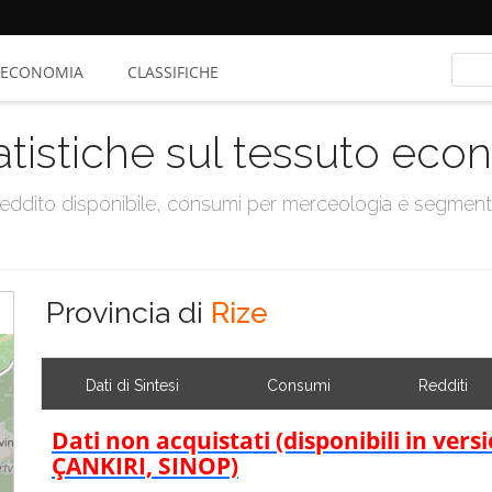
ECONOMIA
CLASSIFICHE
atistiche sul tessuto ec
, reddito disponibile, consumi per merceologia e segmen
Provincia di
Rize
Dati di Sintesi
Consumi
Redditi
Dati non acquistati (disponibili in ve
ÇANKIRI, SINOP)