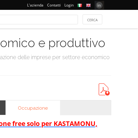
L'azienda
Contatti
Login
onomico e produttivo
tazione delle imprese per settore economico
Occupazione
rsione free solo per KASTAMONU,