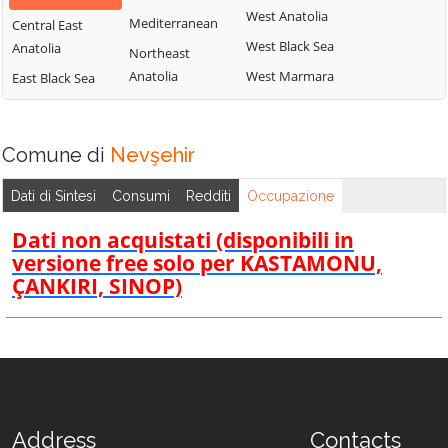
West Anatolia
Mediterranean
Central East
West Black Sea
Anatolia
Northeast
Anatolia
West Marmara
East Black Sea
Comune di
Nevşehir
Dati di Sintesi
Consumi
Redditi
Occupazione
Dati non acquistati (disponibili in
versione free solo per KASTAMONU,
ÇANKIRI, SINOP)
Address
Contacts