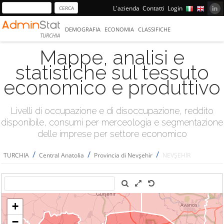
L'azienda
Contatti
Login
DEMOGRAFIA
ECONOMIA
CLASSIFICHE
TURCHIA
Mappe, analisi e
statistiche sul tessuto
economico e produttivo
Livelli di occupazione e di disoccupazione, reddito
disponibile, consumi per merceologia e segmentazione
delle imprese per settore economico
/
/
/
TURCHIA
Central Anatolia
Provincia di Nevşehir
NEVŞEHİR