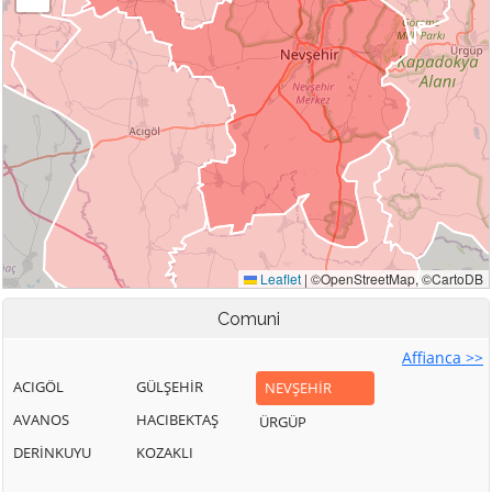
Comuni
Affianca >>
ACIGÖL
GÜLŞEHİR
NEVŞEHİR
AVANOS
HACIBEKTAŞ
ÜRGÜP
DERİNKUYU
KOZAKLI