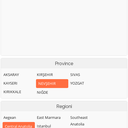
Province
AKSARAY
KIRŞEHIR
SIVAS
KAYSERI
YOZGAT
NEVŞEHIR
KIRIKKALE
NIĞDE
Regioni
Aegean
East Marmara
Southeast
Anatolia
Istanbul
Central Anatolia