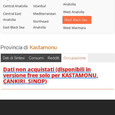
Anatolia
Central Anatolia
Istanbul
West Anatolia
Central East
Mediterranean
Anatolia
West Black Sea
Northeast
East Black Sea
Anatolia
West Marmara
Provincia di
Kastamonu
Dati di Sintesi
Consumi
Redditi
Occupazione
Dati non acquistati (disponibili in
versione free solo per KASTAMONU,
ÇANKIRI, SINOP)