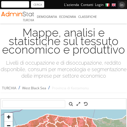
L'azienda
Contatti
Login
DEMOGRAFIA
ECONOMIA
CLASSIFICHE
TURCHIA
Mappe, analisi e
statistiche sul tessuto
economico e produttivo
Livelli di occupazione e di disoccupazione, reddito
disponibile, consumi per merceologia e segmentazione
delle imprese per settore economico
/
/
TURCHIA
West Black Sea
Provincia di Kastamonu