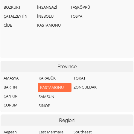
BOZKURT
İHSANGAZİ
TAŞKÖPRÜ
ÇATALZEYTİN
İNEBOLU
TOSYA
CİDE
KASTAMONU
Province
AMASYA
KARABÜK
TOKAT
BARTIN
ZONGULDAK
KASTAMONU
ÇANKIRI
SAMSUN
ÇORUM
SINOP
Regioni
Aegean
East Marmara
Southeast