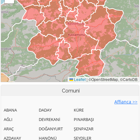
Comuni
Affianca >>
ABANA
DADAY
KÜRE
AĞLI
DEVREKANİ
PINARBAŞI
ARAÇ
DOĞANYURT
ŞENPAZAR
AZDAVAY
HANÖNÜ
SEYDİLER