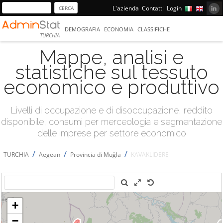
L'azienda
Contatti
Login
DEMOGRAFIA
ECONOMIA
CLASSIFICHE
TURCHIA
Mappe, analisi e
statistiche sul tessuto
economico e produttivo
Livelli di occupazione e di disoccupazione, reddito
disponibile, consumi per merceologia e segmentazione
delle imprese per settore economico
/
/
/
TURCHIA
Aegean
Provincia di Muğla
KAVAKLIDERE