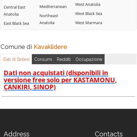
West Anatolia
Mediterranean
Central East
West Black Sea
Anatolia
Northeast
Anatolia
West Marmara
East Black Sea
Comune di
Kavaklidere
Dati di Sintesi
Consumi
Redditi
Occupazione
Dati non acquistati (disponibili in
versione free solo per KASTAMONU,
ÇANKIRI, SINOP)
Address
Contacts