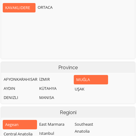
ORTACA
KAVAKLIDERE
Province
AFYONKARAHISAR
İZMIR
MUĞLA
AYDIN
KÜTAHYA
UŞAK
DENIZLI
MANISA
Regioni
East Marmara
Southeast
Aegean
Anatolia
Istanbul
Central Anatolia