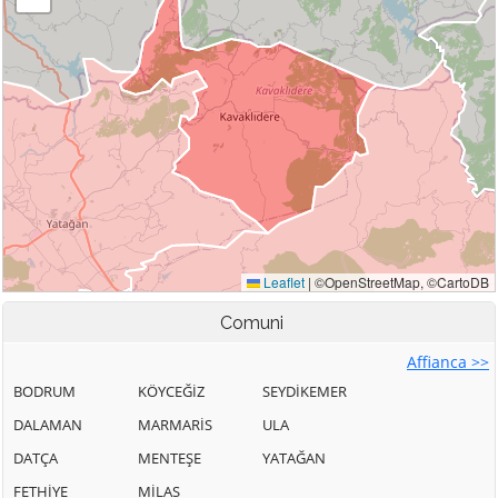
Comuni
Affianca >>
BODRUM
KÖYCEĞİZ
SEYDİKEMER
DALAMAN
MARMARİS
ULA
DATÇA
MENTEŞE
YATAĞAN
FETHİYE
MİLAS