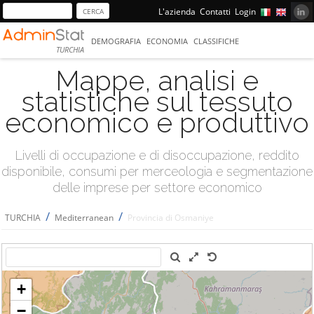
L'azienda
Contatti
Login
DEMOGRAFIA
ECONOMIA
CLASSIFICHE
TURCHIA
Mappe, analisi e
statistiche sul tessuto
economico e produttivo
Livelli di occupazione e di disoccupazione, reddito
disponibile, consumi per merceologia e segmentazione
delle imprese per settore economico
/
/
TURCHIA
Mediterranean
Provincia di Osmaniye