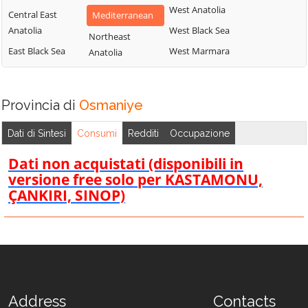
West Anatolia
Central East
Mediterranean
Anatolia
West Black Sea
Northeast
East Black Sea
West Marmara
Anatolia
Provincia di
Osmaniye
Dati di Sintesi
Consumi
Redditi
Occupazione
Dati non acquistati (disponibili in
versione free solo per KASTAMONU,
ÇANKIRI, SINOP)
Address
Contacts