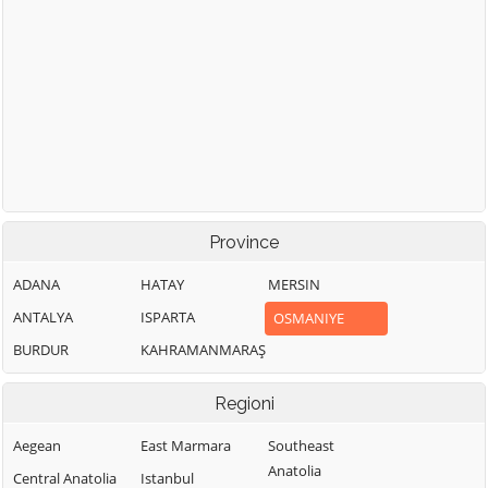
Province
ADANA
HATAY
MERSIN
ANTALYA
ISPARTA
OSMANIYE
BURDUR
KAHRAMANMARAŞ
Regioni
Aegean
East Marmara
Southeast
Anatolia
Central Anatolia
Istanbul