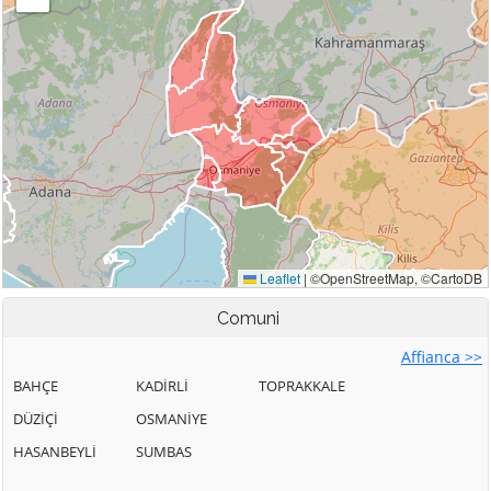
Comuni
Affianca >>
BAHÇE
KADİRLİ
TOPRAKKALE
DÜZİÇİ
OSMANİYE
HASANBEYLİ
SUMBAS