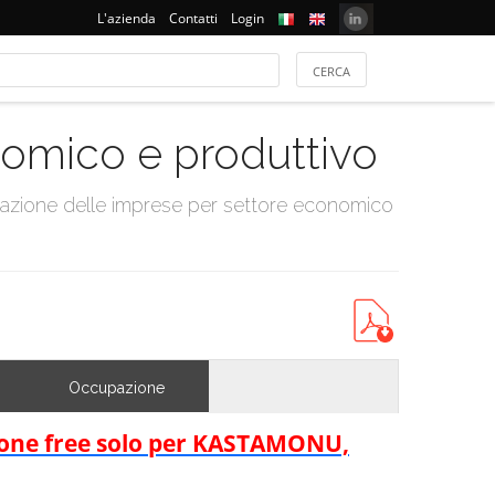
L'azienda
Contatti
Login
onomico e produttivo
tazione delle imprese per settore economico
Occupazione
rsione free solo per KASTAMONU,