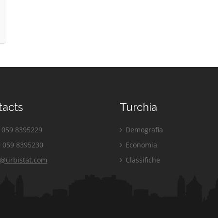
tacts
Turchia
059 8395229
Demografia
 059 8395230
Economia
o@urbistat.com
Classifiche