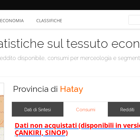
ECONOMIA
CLASSIFICHE
atistiche sul tessuto ec
, reddito disponibile, consumi per merceologia e segmen
Provincia di
Hatay
Consumi
Dati di Sintesi
Redditi
Dati non acquistati (disponibili in ve
ÇANKIRI, SINOP)