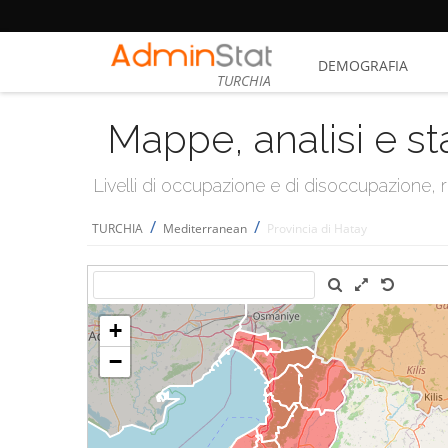
DEMOGRAFIA
TURCHIA
Mappe, analisi e st
Livelli di occupazione e di disoccupazione
/
/
TURCHIA
Mediterranean
Provincia di Hatay