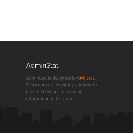
AdminStat
AdminStat is designed by
Urbistat
.
Every data are constatly updated to
give the best socio-economic
information in territory.