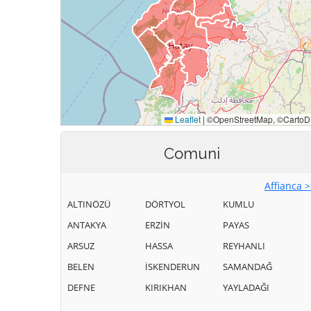
Comuni
Affianca 
ALTINÖZÜ
DÖRTYOL
KUMLU
ANTAKYA
ERZİN
PAYAS
ARSUZ
HASSA
REYHANLI
BELEN
İSKENDERUN
SAMANDAĞ
DEFNE
KIRIKHAN
YAYLADAĞI