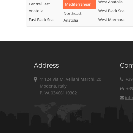
West Anatolia
Central East
Mediterranean
Anatolia
West Black Sea
Northeast
East Black Sea
West Marmara
Anatolia
Address
Con
41124 Via M. Vellani Marchi, 20
+39 
Modena, Italy
+39
P.IVA 03466110362
inf