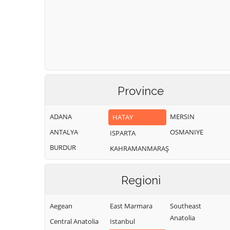
Province
ADANA
MERSIN
HATAY
ANTALYA
OSMANIYE
ISPARTA
BURDUR
KAHRAMANMARAŞ
Regioni
Aegean
East Marmara
Southeast
Anatolia
Central Anatolia
Istanbul