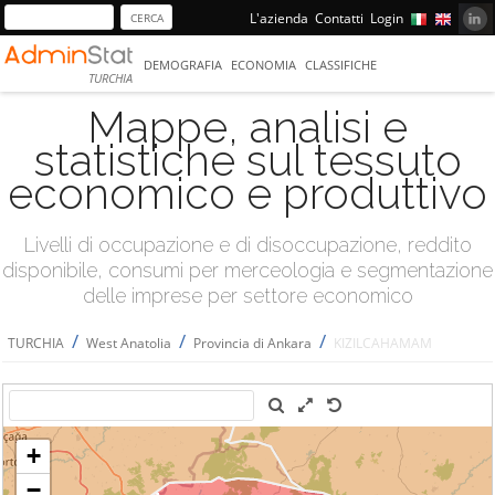
L'azienda
Contatti
Login
DEMOGRAFIA
ECONOMIA
CLASSIFICHE
TURCHIA
Mappe, analisi e
statistiche sul tessuto
economico e produttivo
Livelli di occupazione e di disoccupazione, reddito
disponibile, consumi per merceologia e segmentazione
delle imprese per settore economico
/
/
/
TURCHIA
West Anatolia
Provincia di Ankara
KIZILCAHAMAM