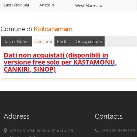
East Black Sea
Anatolia
West Marmara
Comune di
Kizilcahamam
Dati di Sintesi
Consumi
Redditi
Occupazione
Dati non acquistati (disponibili in
versione free solo per KASTAMONU,
ÇANKIRI, SINOP)
Address
Contacts
41124 Via M. Vellani Marchi, 20
+39 059 8395229