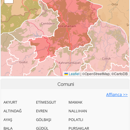
Comuni
Affianca >>
AKYURT
ETİMESGUT
MAMAK
ALTINDAĞ
EVREN
NALLIHAN
AYAŞ
GÖLBAŞI
POLATLI
BALA
GÜDÜL
PURSAKLAR