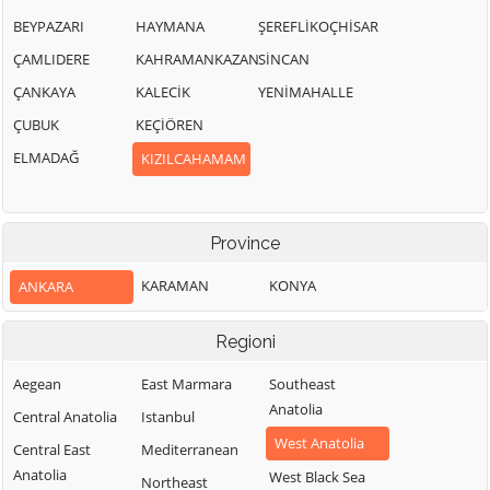
BEYPAZARI
HAYMANA
ŞEREFLİKOÇHİSAR
ÇAMLIDERE
KAHRAMANKAZAN
SİNCAN
ÇANKAYA
KALECİK
YENİMAHALLE
ÇUBUK
KEÇİÖREN
ELMADAĞ
KIZILCAHAMAM
Province
KARAMAN
KONYA
ANKARA
Regioni
Aegean
East Marmara
Southeast
Anatolia
Central Anatolia
Istanbul
West Anatolia
Central East
Mediterranean
Anatolia
West Black Sea
Northeast