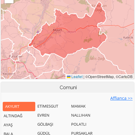
Comuni
Affianca >>
ETİMESGUT
MAMAK
AKYURT
EVREN
NALLIHAN
ALTINDAĞ
GÖLBAŞI
POLATLI
AYAŞ
GÜDÜL
PURSAKLAR
BALA