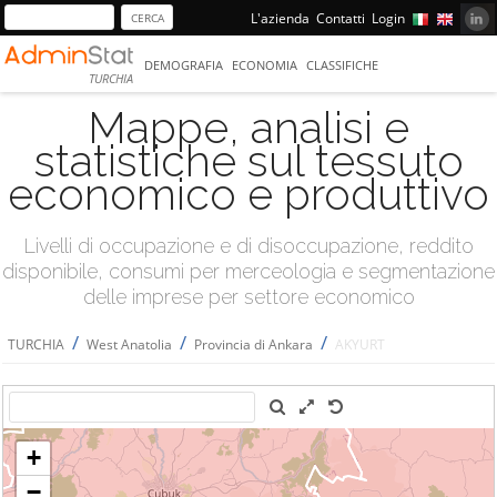
L'azienda
Contatti
Login
DEMOGRAFIA
ECONOMIA
CLASSIFICHE
TURCHIA
Mappe, analisi e
statistiche sul tessuto
economico e produttivo
Livelli di occupazione e di disoccupazione, reddito
disponibile, consumi per merceologia e segmentazione
delle imprese per settore economico
/
/
/
TURCHIA
West Anatolia
Provincia di Ankara
AKYURT