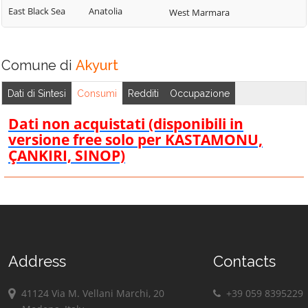
East Black Sea
Anatolia
West Marmara
Comune di
Akyurt
Dati di Sintesi
Consumi
Redditi
Occupazione
Dati non acquistati (disponibili in
versione free solo per KASTAMONU,
ÇANKIRI, SINOP)
Address
Contacts
41124 Via M. Vellani Marchi, 20
+39 059 8395229