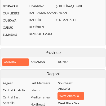
HAYMANA
ŞEREFLİKOÇHİSAR
BEYPAZARI
KAHRAMANKAZAN
SİNCAN
ÇAMLIDERE
KALECİK
YENİMAHALLE
ÇANKAYA
KEÇİÖREN
ÇUBUK
KIZILCAHAMAM
ELMADAĞ
Province
KARAMAN
KONYA
ANKARA
Regioni
Aegean
East Marmara
Southeast
Anatolia
Central Anatolia
Istanbul
West Anatolia
Central East
Mediterranean
Anatolia
West Black Sea
Northeast