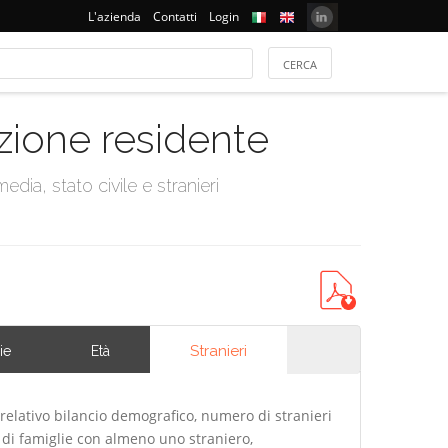
L'azienda
Contatti
Login
azione residente
dia, stato civile e stranieri
Stranieri
ie
Età
relativo bilancio demografico, numero di stranieri
di famiglie con almeno uno straniero,