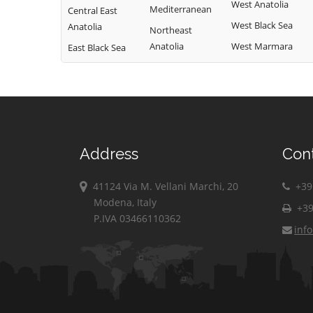
West Anatolia
Mediterranean
Central East
West Black Sea
Anatolia
Northeast
Anatolia
West Marmara
East Black Sea
Address
Con
41124 Via M. Vellani Marchi, 20
+39 
Modena, Italy
+39
P.IVA 03466110362
inf