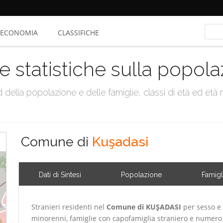
ECONOMIA
CLASSIFICHE
e statistiche sulla popol
della popolazione e delle famiglie, classi di età ed età me
Comune di
Kuşadasi
Dati di Sintesi
Popolazione
Famigl
Stranieri residenti nel
Comune di KUŞADASI
per sesso e 
minorenni, famiglie con capofamiglia straniero e numero 