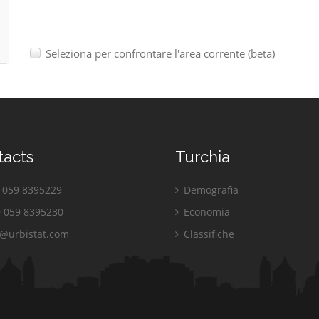
Seleziona per confrontare l'area corrente (beta)
tacts
Turchia
059 8395229
Demografia
 059 8395230
Economia
o@urbistat.com
Classifiche