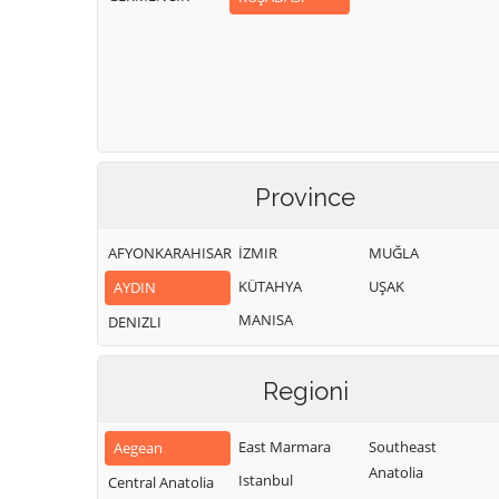
Province
AFYONKARAHISAR
İZMIR
MUĞLA
KÜTAHYA
UŞAK
AYDIN
MANISA
DENIZLI
Regioni
East Marmara
Southeast
Aegean
Anatolia
Istanbul
Central Anatolia