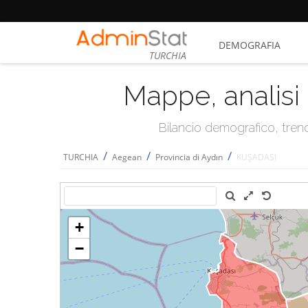
DEMOGRAFIA
TURCHIA
Mappe, analisi 
Bilancio demografico, trend 
/
/
/
TURCHIA
Aegean
Provincia di Aydın
KUŞADASI