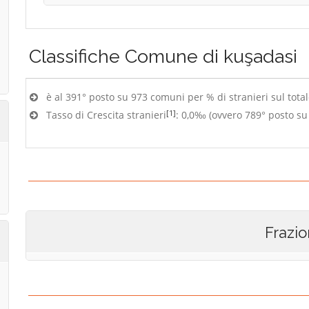
Classifiche
Comune di kuşadasi
è al 391° posto su 973 comuni per % di stranieri sul tota
[1]
Tasso di Crescita stranieri
: 0,0‰ (ovvero 789° posto s
Frazio