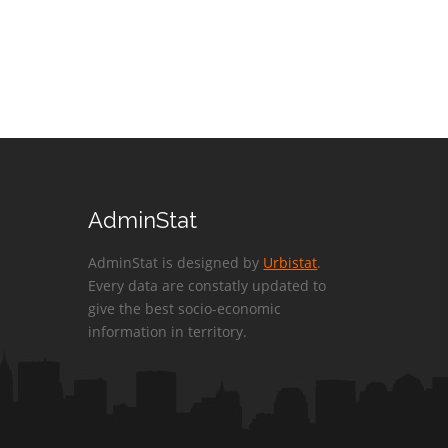
AdminStat
AdminStat is designed by
Urbistat
.
Every data are constatly updated to
give the best socio-economic
information in territory.