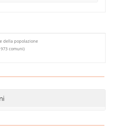
le della popolazione
u 973 comuni)
ni