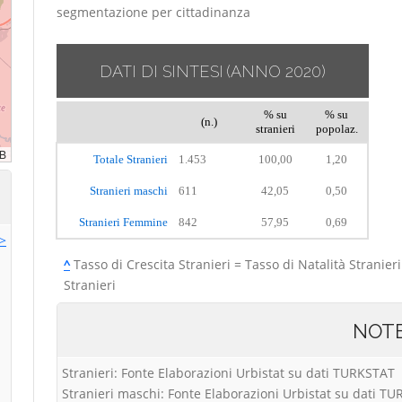
segmentazione per cittadinanza
DATI DI SINTESI
(ANNO 2020)
% su
% su
(n.)
stranieri
popolaz.
Totale Stranieri
1.453
100,00
1,20
Stranieri maschi
611
42,05
0,50
Stranieri Femmine
842
57,95
0,69
>>
^
Tasso di Crescita Stranieri = Tasso di Natalità Stranieri
Stranieri
NOT
Stranieri: Fonte Elaborazioni Urbistat su dati TURKSTAT
Stranieri maschi: Fonte Elaborazioni Urbistat su dati T