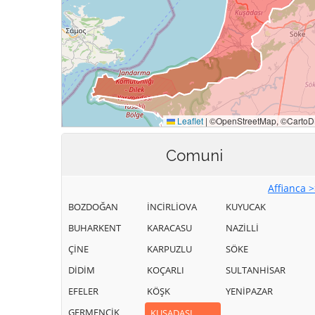
Comuni
Affianca 
BOZDOĞAN
İNCİRLİOVA
KUYUCAK
BUHARKENT
KARACASU
NAZİLLİ
ÇİNE
KARPUZLU
SÖKE
DİDİM
KOÇARLI
SULTANHİSAR
EFELER
KÖŞK
YENİPAZAR
GERMENCİK
KUŞADASI