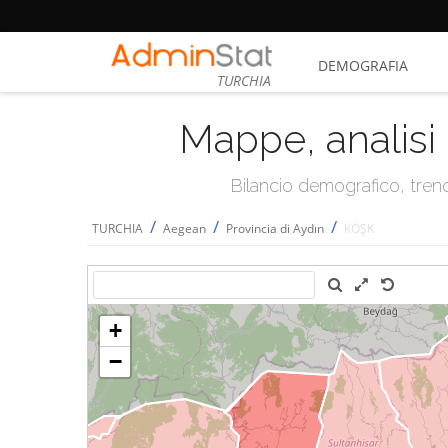
DEMOGRAFIA
TURCHIA
Mappe, analisi 
Bilancio demografico, trend 
/
/
/
TURCHIA
Aegean
Provincia di Aydın
KÖŞK