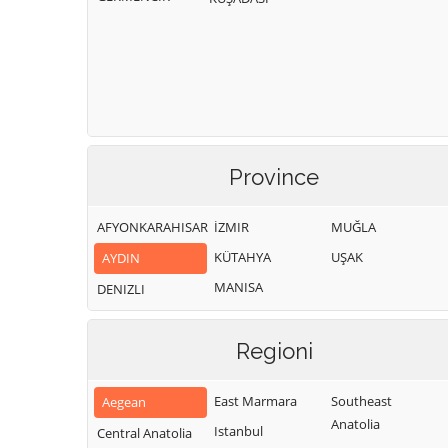
Province
AFYONKARAHISAR
İZMIR
MUĞLA
KÜTAHYA
UŞAK
AYDIN
MANISA
DENIZLI
Regioni
East Marmara
Southeast
Aegean
Anatolia
Istanbul
Central Anatolia