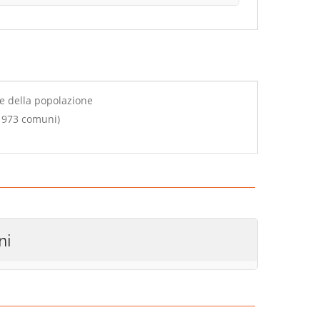
le della popolazione
u 973 comuni)
ni