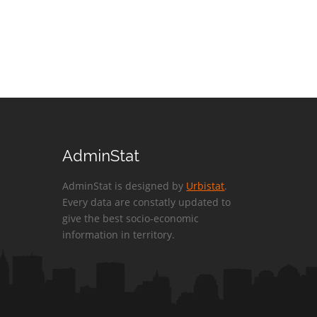
AdminStat
AdminStat is designed by
Urbistat
.
Every data are constatly updated to
give the best socio-economic
information in territory.