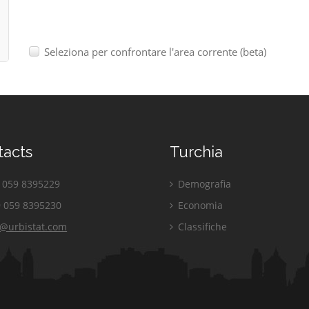
Seleziona per confrontare l'area corrente (beta)
tacts
Turchia
059 8395229
Demografia
 059 8395230
Economia
o@urbistat.com
Classifiche