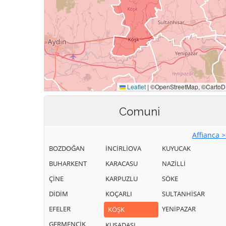
Comuni
Affianca 
BOZDOĞAN
İNCİRLİOVA
KUYUCAK
BUHARKENT
KARACASU
NAZİLLİ
ÇİNE
KARPUZLU
SÖKE
DİDİM
KOÇARLI
SULTANHİSAR
EFELER
YENİPAZAR
KÖŞK
GERMENCİK
KUŞADASI