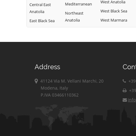
West Anatolia
Mediterranean
Central East
West Black Sea
Anatolia
Northeast
Anatolia
West Marmara
East Black Sea
Address
Con
41124 Via M. Vellani Marchi, 20
+39 
Modena, Italy
+39
P.IVA 03466110362
inf