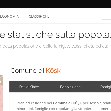
ECONOMIA
CLASSIFICHE
e statistiche sulla popol
della popolazione e delle famiglie, classi di età ed età me
Comune di
Köşk
Dati di Sintesi
Popolazione
Famigl
Stranieri residenti nel
Comune di KÖŞK
per sesso e relat
minorenni, famiglie con capofamiglia straniero e numero 