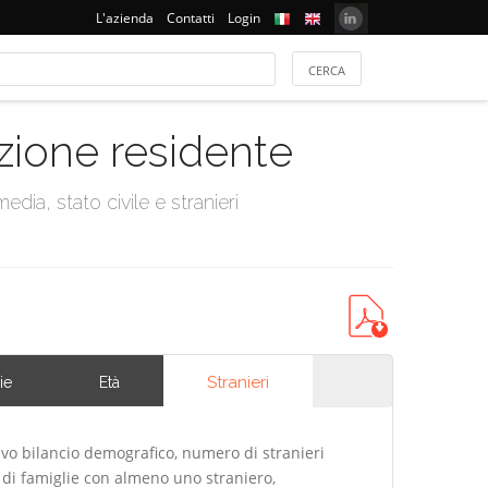
L'azienda
Contatti
Login
azione residente
dia, stato civile e stranieri
Stranieri
ie
Età
ivo bilancio demografico, numero di stranieri
di famiglie con almeno uno straniero,