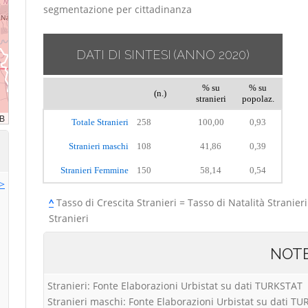
segmentazione per cittadinanza
DATI DI SINTESI
(ANNO 2020)
% su
% su
(n.)
stranieri
popolaz.
Totale Stranieri
258
100,00
0,93
Stranieri maschi
108
41,86
0,39
Stranieri Femmine
150
58,14
0,54
>>
^
Tasso di Crescita Stranieri = Tasso di Natalità Stranieri
Stranieri
NOT
Stranieri: Fonte Elaborazioni Urbistat su dati TURKSTAT
Stranieri maschi: Fonte Elaborazioni Urbistat su dati T