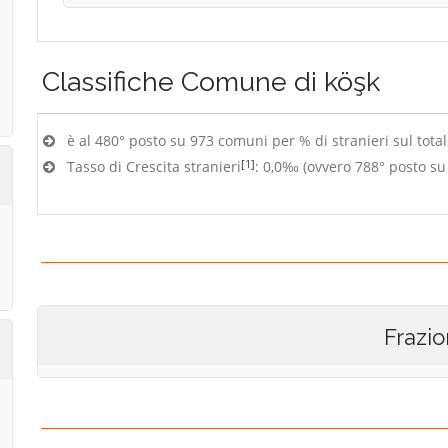
Classifiche
Comune di köşk
è al 480° posto su 973 comuni per % di stranieri sul tota
[1]
Tasso di Crescita stranieri
: 0,0‰ (ovvero 788° posto s
Frazio