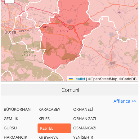
Comuni
Affianca >>
BÜYÜKORHAN
KARACABEY
ORHANELİ
GEMLİK
KELES
ORHANGAZİ
GÜRSU
OSMANGAZİ
KESTEL
HARMANCIK
YENİŞEHİR
MUDANYA