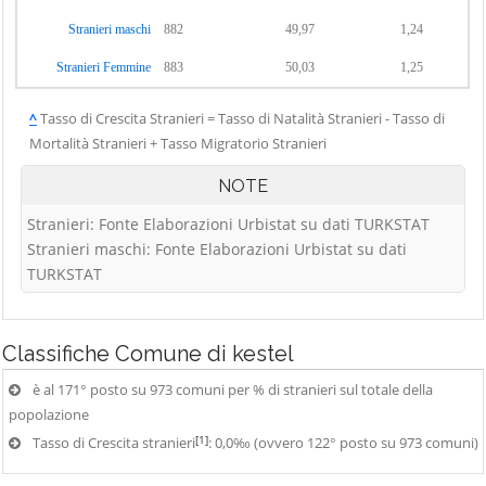
Stranieri maschi
882
49,97
1,24
Stranieri Femmine
883
50,03
1,25
^
Tasso di Crescita Stranieri = Tasso di Natalità Stranieri - Tasso di
Mortalità Stranieri + Tasso Migratorio Stranieri
NOTE
Stranieri: Fonte Elaborazioni Urbistat su dati TURKSTAT
Stranieri maschi: Fonte Elaborazioni Urbistat su dati
TURKSTAT
Classifiche
Comune di kestel
è al 171° posto su 973 comuni per % di stranieri sul totale della
popolazione
[1]
Tasso di Crescita stranieri
: 0,0‰ (ovvero 122° posto su 973 comuni)