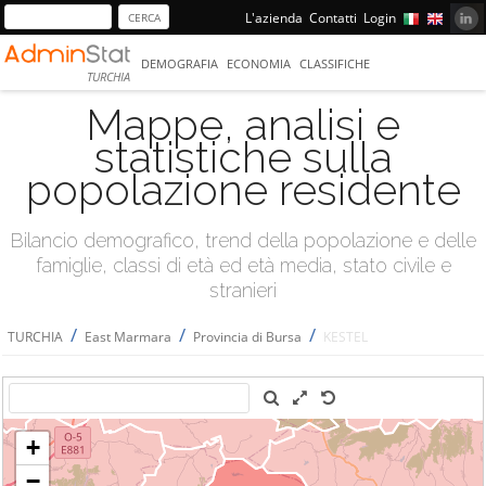
L'azienda
Contatti
Login
DEMOGRAFIA
ECONOMIA
CLASSIFICHE
TURCHIA
Mappe, analisi e
statistiche sulla
popolazione residente
Bilancio demografico, trend della popolazione e delle
famiglie, classi di età ed età media, stato civile e
stranieri
/
/
/
TURCHIA
East Marmara
Provincia di Bursa
KESTEL