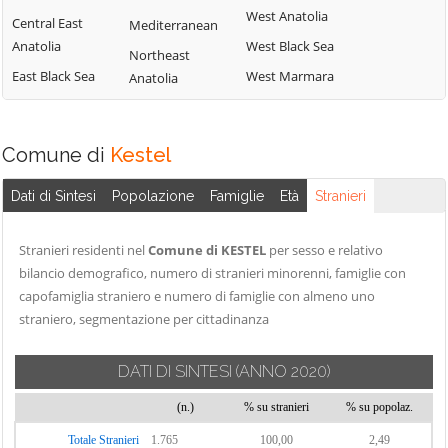
West Anatolia
Central East
Mediterranean
Anatolia
West Black Sea
Northeast
East Black Sea
West Marmara
Anatolia
Comune di
Kestel
Dati di Sintesi
Popolazione
Famiglie
Età
Stranieri
Stranieri residenti nel
Comune di KESTEL
per sesso e relativo
bilancio demografico, numero di stranieri minorenni, famiglie con
capofamiglia straniero e numero di famiglie con almeno uno
straniero, segmentazione per cittadinanza
DATI DI SINTESI
(ANNO 2020)
(n.)
% su stranieri
% su popolaz.
Totale Stranieri
1.765
100,00
2,49