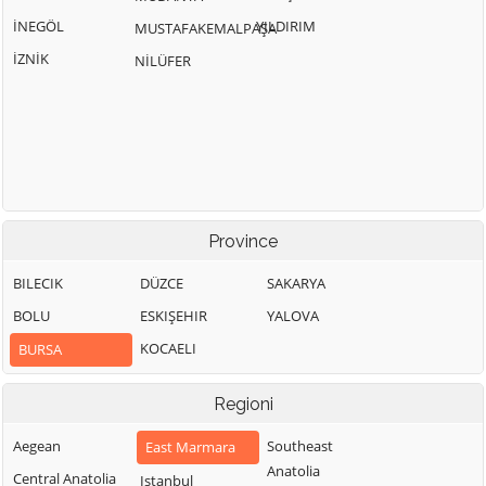
İNEGÖL
YILDIRIM
MUSTAFAKEMALPAŞA
İZNİK
NİLÜFER
Province
BILECIK
DÜZCE
SAKARYA
BOLU
ESKIŞEHIR
YALOVA
KOCAELI
BURSA
Regioni
Aegean
Southeast
East Marmara
Anatolia
Central Anatolia
Istanbul