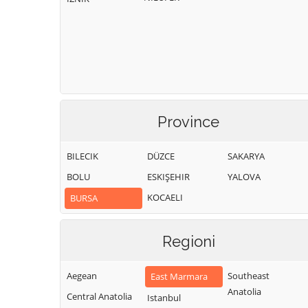
Province
BILECIK
DÜZCE
SAKARYA
BOLU
ESKIŞEHIR
YALOVA
KOCAELI
BURSA
Regioni
Aegean
Southeast
East Marmara
Anatolia
Central Anatolia
Istanbul