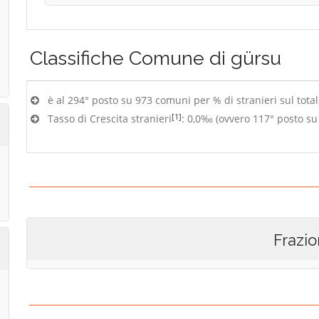
Classifiche
Comune di gürsu
è al 294° posto su 973 comuni per % di stranieri sul tota
[1]
Tasso di Crescita stranieri
: 0,0‰ (ovvero 117° posto s
Frazio