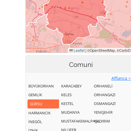
Comuni
Affianca 
BÜYÜKORHAN
KARACABEY
ORHANELİ
GEMLİK
KELES
ORHANGAZİ
KESTEL
OSMANGAZİ
GÜRSU
MUDANYA
YENİŞEHİR
HARMANCIK
MUSTAFAKEMALPAŞA
YILDIRIM
İNEGÖL
NİLÜFER
İZNİK