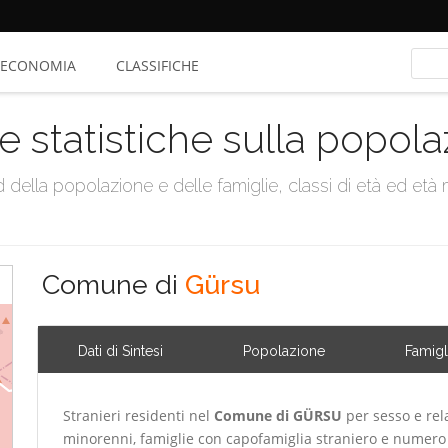
ECONOMIA
CLASSIFICHE
e statistiche sulla popol
della popolazione e delle famiglie, classi di età ed età me
Comune di
Gürsu
Dati di Sintesi
Popolazione
Famigl
Stranieri residenti nel
Comune di GÜRSU
per sesso e rel
minorenni, famiglie con capofamiglia straniero e numero 