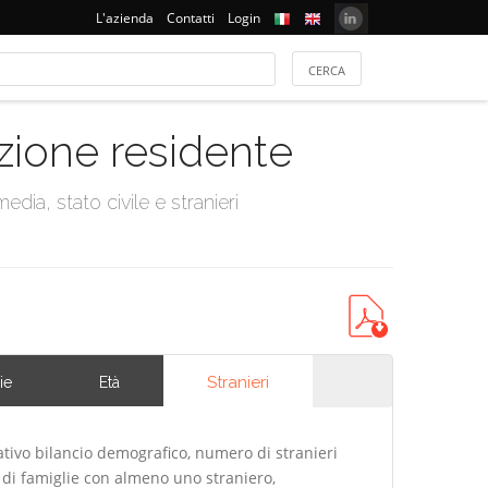
L'azienda
Contatti
Login
azione residente
dia, stato civile e stranieri
Stranieri
ie
Età
ativo bilancio demografico, numero di stranieri
di famiglie con almeno uno straniero,