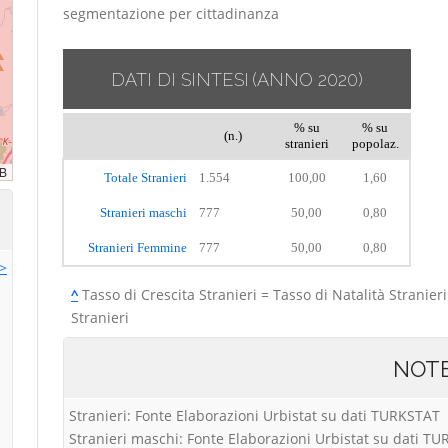
segmentazione per cittadinanza
DATI DI SINTESI
(ANNO 2020)
% su
% su
(n.)
stranieri
popolaz.
Totale Stranieri
1.554
100,00
1,60
Stranieri maschi
777
50,00
0,80
Stranieri Femmine
777
50,00
0,80
>>
^
Tasso di Crescita Stranieri = Tasso di Natalità Stranieri
Stranieri
NOT
Stranieri: Fonte Elaborazioni Urbistat su dati TURKSTAT
Stranieri maschi: Fonte Elaborazioni Urbistat su dati T