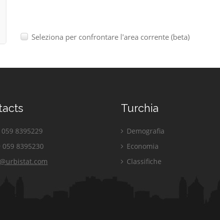
Seleziona per confrontare l'area corrente (beta)
tacts
Turchia
059 8395229
Demografia
 059 8395230
Economia
o@urbistat.com
Classifiche