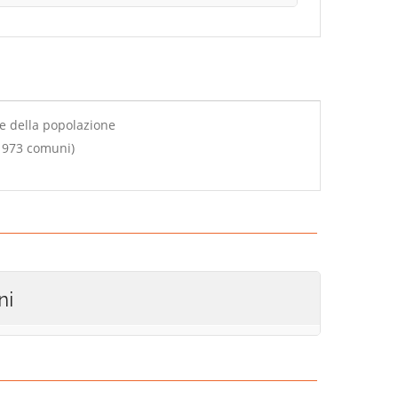
le della popolazione
u 973 comuni)
ni