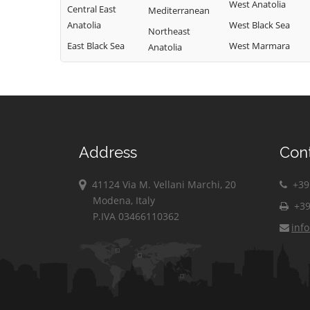
West Anatolia
Central East
Mediterranean
Anatolia
West Black Sea
Northeast
East Black Sea
West Marmara
Anatolia
Address
Con
41124 Via M. Vellani Marchi, 20
+39 
Modena, Italy
+39
P.IVA 03466110362
inf