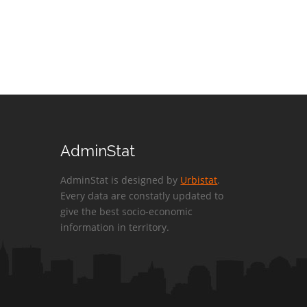
AdminStat
AdminStat is designed by
Urbistat
.
Every data are constatly updated to
give the best socio-economic
information in territory.