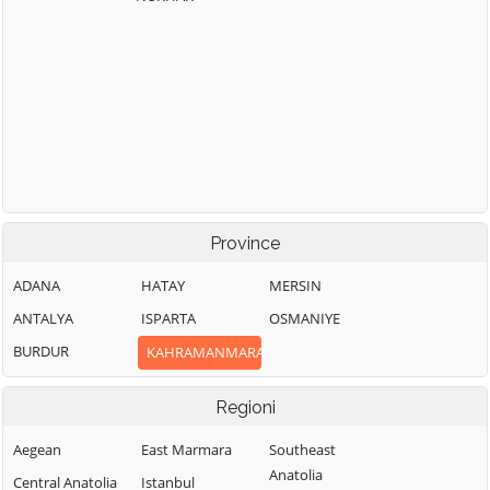
Province
ADANA
HATAY
MERSIN
ANTALYA
ISPARTA
OSMANIYE
BURDUR
KAHRAMANMARAŞ
Regioni
Aegean
East Marmara
Southeast
Anatolia
Central Anatolia
Istanbul