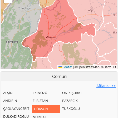
Comuni
Affianca >>
AFŞİN
EKİNÖZÜ
ONİKİŞUBAT
ANDIRIN
ELBİSTAN
PAZARCIK
ÇAĞLAYANCERİT
TÜRKOĞLU
GÖKSUN
DULKADİROĞLU
NURHAK