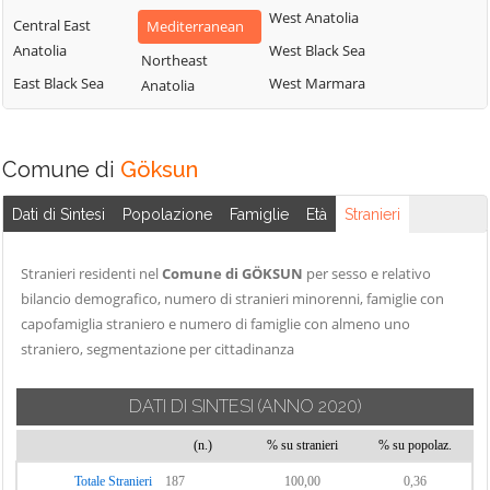
West Anatolia
Central East
Mediterranean
Anatolia
West Black Sea
Northeast
East Black Sea
West Marmara
Anatolia
Comune di
Göksun
Dati di Sintesi
Popolazione
Famiglie
Età
Stranieri
Stranieri residenti nel
Comune di GÖKSUN
per sesso e relativo
bilancio demografico, numero di stranieri minorenni, famiglie con
capofamiglia straniero e numero di famiglie con almeno uno
straniero, segmentazione per cittadinanza
DATI DI SINTESI
(ANNO 2020)
(n.)
% su stranieri
% su popolaz.
Totale Stranieri
187
100,00
0,36