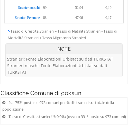
Stranieri maschi
99
52,94
0,19
Stranieri Femmine
88
47,06
0,17
^
Tasso di Crescita Stranieri = Tasso di Natalità Stranieri - Tasso di
Mortalità Stranieri + Tasso Migratorio Stranieri
NOTE
Stranieri: Fonte Elaborazioni Urbistat su dati TURKSTAT
Stranieri maschi: Fonte Elaborazioni Urbistat su dati
TURKSTAT
Classifiche
Comune di göksun
è al 753° posto su 973 comuni per % di stranieri sul totale della
popolazione
[1]
Tasso di Crescita stranieri
: 0,0‰ (ovvero 331° posto su 973 comuni)