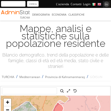
L'azienda
Contatti
Login
DEMOGRAFIA
ECONOMIA
CLASSIFICHE
TURCHIA
Mappe, analisi e
statistiche sulla
popolazione residente
Bilancio demografico, trend della popolazione e delle
famiglie, classi di età ed età media, stato civile e
stranieri
/
/
/
TURCHIA
Mediterranean
Provincia di Kahramanmaraş
GÖKSUN