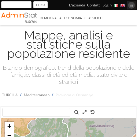
L'azienda
Contatti
Login
DEMOGRAFIA
ECONOMIA
CLASSIFICHE
TURCHIA
Mappe, analisi e
statistiche sulla
popolazione residente
Bilancio demografico, trend della popolazione e delle
famiglie, classi di età ed età media, stato civile e
stranieri
/
/
TURCHIA
Mediterranean
Provincia di Osmaniye