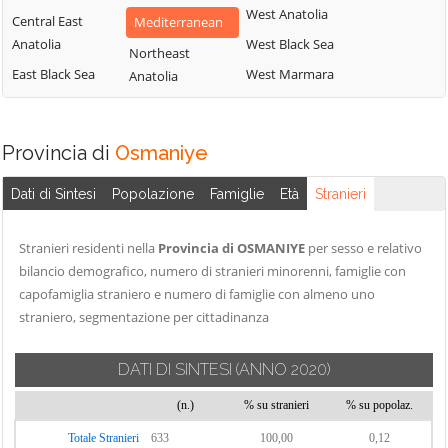
West Anatolia
Central East
Mediterranean
Anatolia
West Black Sea
Northeast
East Black Sea
West Marmara
Anatolia
Provincia di
Osmaniye
Dati di Sintesi
Popolazione
Famiglie
Età
Stranieri
Stranieri residenti nella
Provincia di OSMANIYE
per sesso e relativo
bilancio demografico, numero di stranieri minorenni, famiglie con
capofamiglia straniero e numero di famiglie con almeno uno
straniero, segmentazione per cittadinanza
DATI DI SINTESI
(ANNO 2020)
(n.)
% su stranieri
% su popolaz.
Totale Stranieri
633
100,00
0,12