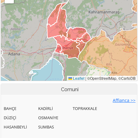
Comuni
Affianca >>
BAHÇE
KADİRLİ
TOPRAKKALE
DÜZİÇİ
OSMANİYE
HASANBEYLİ
SUMBAS