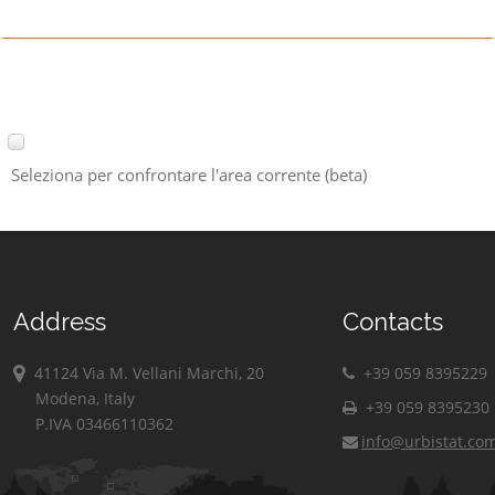
Seleziona per confrontare l'area corrente (beta)
Address
Contacts
41124 Via M. Vellani Marchi, 20
+39 059 8395229
Modena, Italy
+39 059 8395230
P.IVA 03466110362
info@urbistat.co