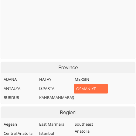
Province
ADANA
HATAY
MERSIN
ANTALYA
ISPARTA
OSMANIYE
BURDUR
KAHRAMANMARAŞ
Regioni
Aegean
East Marmara
Southeast
Anatolia
Central Anatolia
Istanbul