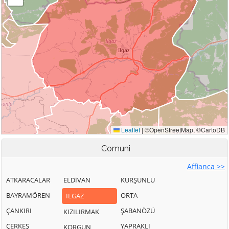
Comuni
Affianca >>
ATKARACALAR
ELDİVAN
KURŞUNLU
BAYRAMÖREN
ORTA
ILGAZ
ÇANKIRI
ŞABANÖZÜ
KIZILIRMAK
ÇERKEŞ
YAPRAKLI
KORGUN