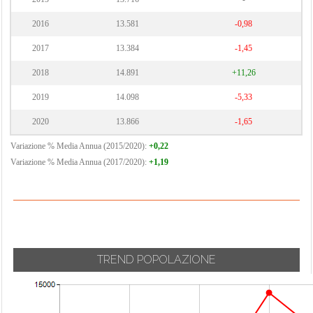
2016
13.581
-0,98
2017
13.384
-1,45
2018
14.891
+11,26
2019
14.098
-5,33
2020
13.866
-1,65
Variazione % Media Annua (2015/2020):
+0,22
Variazione % Media Annua (2017/2020):
+1,19
TREND POPOLAZIONE