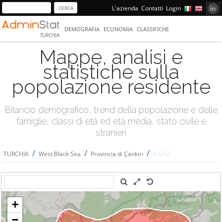
L'azienda
Contatti
Login
DEMOGRAFIA
ECONOMIA
CLASSIFICHE
TURCHIA
Mappe, analisi e
statistiche sulla
popolazione residente
Bilancio demografico, trend della popolazione e delle
famiglie, classi di età ed età media, stato civile e
stranieri
/
/
/
TURCHIA
West Black Sea
Provincia di Çankırı
ILGAZ