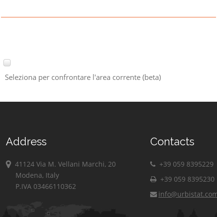
Seleziona per confrontare l'area corrente (beta)
Address
Contacts
41124 Via M. Vellani Marchi, 20
+39 059 8395229
Modena, Italy
+39 059 8395230
P.IVA 03466110362
info@urbistat.co