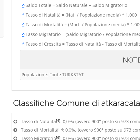
^
Saldo Totale = Saldo Naturale + Saldo Migratorio
^
Tasso di Natalità = (Nati / Popolazione media) * 1.000
^
Tasso di Mortalità = (Morti / Popolazione media) * 1.00
^
Tasso Migratorio = (Saldo Migratorio / Popolazione med
^
Tasso di Crescita = Tasso di Natalità - Tasso di Mortali
NOT
Popolazione: Fonte TURKSTAT
Classifiche
Comune di atkaracala
[4]
Tasso di Natalità
: 0,0‰ (ovvero 900° posto su 973 com
[5]
Tasso di Mortalità
: 0,0‰ (ovvero 900° posto su 973 co
[6]
Tasso Migratorio
: 0,0‰ (ovvero 900° posto su 973 com