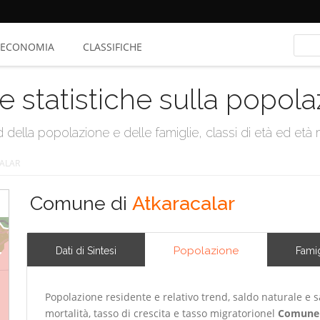
ECONOMIA
CLASSIFICHE
e statistiche sulla popol
della popolazione e delle famiglie, classi di età ed età me
ALAR
Comune di
Atkaracalar
Popolazione
Dati di Sintesi
Famig
Popolazione residente e relativo trend, saldo naturale e sa
mortalità, tasso di crescita e tasso migratorionel
Comune