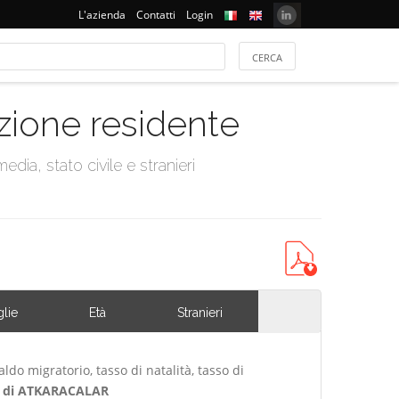
L'azienda
Contatti
Login
azione residente
dia, stato civile e stranieri
lie
Età
Stranieri
ldo migratorio, tasso di natalità, tasso di
 di ATKARACALAR