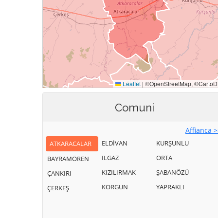
Comuni
Affianca 
ELDİVAN
KURŞUNLU
ATKARACALAR
ILGAZ
ORTA
BAYRAMÖREN
KIZILIRMAK
ŞABANÖZÜ
ÇANKIRI
KORGUN
YAPRAKLI
ÇERKEŞ