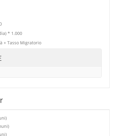
0
ia) * 1.000
tà + Tasso Migratorio
E
r
uni)
muni)
uni)