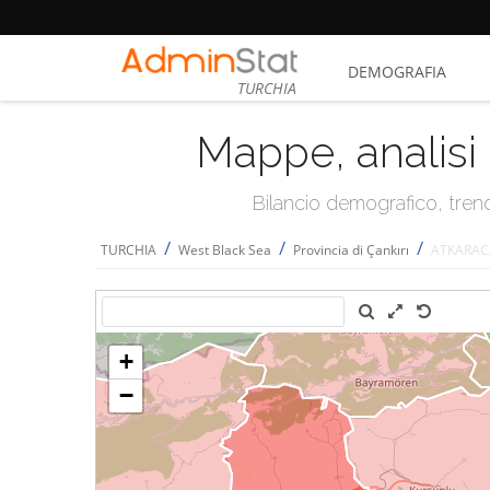
DEMOGRAFIA
TURCHIA
Mappe, analisi 
Bilancio demografico, trend 
/
/
/
TURCHIA
West Black Sea
Provincia di Çankırı
ATKARAC