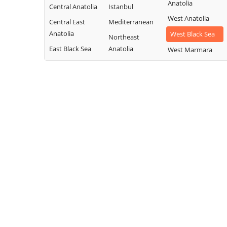
Anatolia
Central Anatolia
Istanbul
West Anatolia
Central East
Mediterranean
Anatolia
West Black Sea
Northeast
East Black Sea
Anatolia
West Marmara