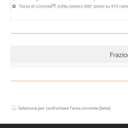
[7]
Tasso di Crescita
: 0,0‰ (ovvero 900° posto su 973 com
Frazio
Seleziona per confrontare l'area corrente (beta)