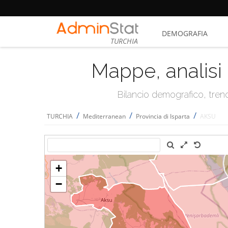
DEMOGRAFIA
TURCHIA
Mappe, analisi 
Bilancio demografico, trend 
/
/
/
TURCHIA
Mediterranean
Provincia di Isparta
AKSU