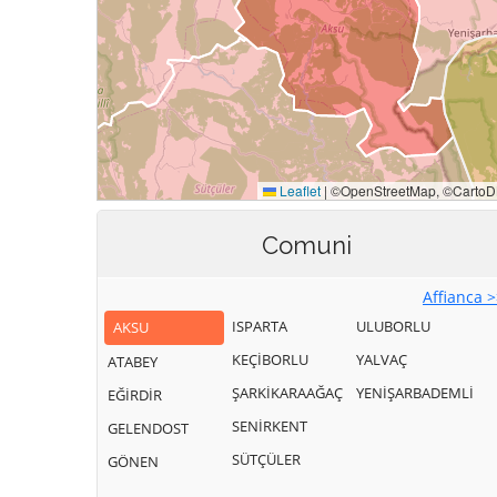
Comuni
Affianca 
ISPARTA
ULUBORLU
AKSU
KEÇİBORLU
YALVAÇ
ATABEY
ŞARKİKARAAĞAÇ
YENİŞARBADEMLİ
EĞİRDİR
SENİRKENT
GELENDOST
SÜTÇÜLER
GÖNEN