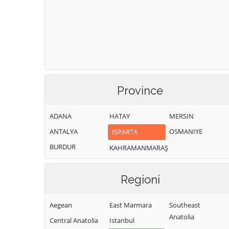
Province
ADANA
HATAY
MERSIN
ANTALYA
OSMANIYE
ISPARTA
BURDUR
KAHRAMANMARAŞ
Regioni
Aegean
East Marmara
Southeast
Anatolia
Central Anatolia
Istanbul