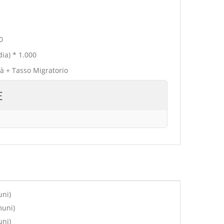
0
ia) * 1.000
tà + Tasso Migratorio
E
uni)
muni)
uni)