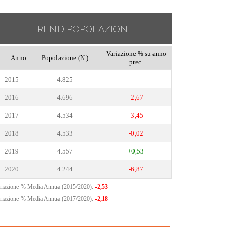
TREND POPOLAZIONE
Variazione % su anno
Anno
Popolazione (N.)
prec.
2015
4.825
-
2016
4.696
-2,67
2017
4.534
-3,45
2018
4.533
-0,02
2019
4.557
+0,53
2020
4.244
-6,87
riazione % Media Annua (2015/2020):
-2,53
riazione % Media Annua (2017/2020):
-2,18