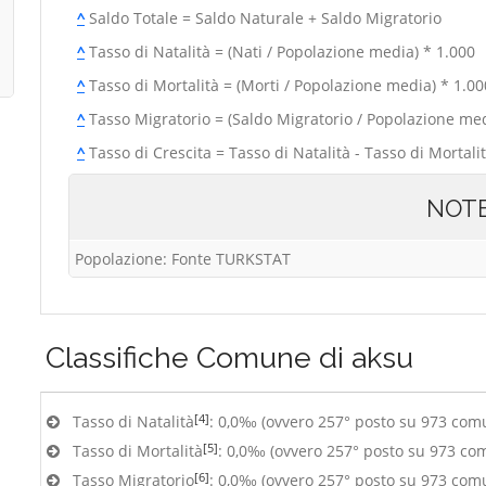
^
Saldo Totale = Saldo Naturale + Saldo Migratorio
^
Tasso di Natalità = (Nati / Popolazione media) * 1.000
^
Tasso di Mortalità = (Morti / Popolazione media) * 1.00
^
Tasso Migratorio = (Saldo Migratorio / Popolazione med
^
Tasso di Crescita = Tasso di Natalità - Tasso di Mortali
NOT
Popolazione: Fonte TURKSTAT
Classifiche
Comune di aksu
[4]
Tasso di Natalità
: 0,0‰ (ovvero 257° posto su 973 com
[5]
Tasso di Mortalità
: 0,0‰ (ovvero 257° posto su 973 co
[6]
Tasso Migratorio
: 0,0‰ (ovvero 257° posto su 973 com