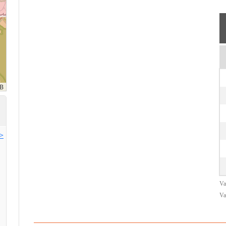
>>
Va
Va