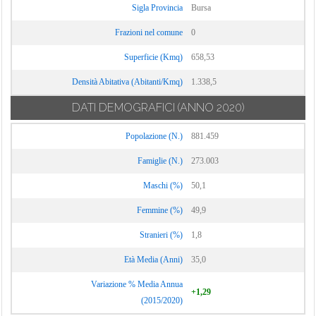
Sigla Provincia
Bursa
Frazioni nel comune
0
Superficie (Kmq)
658,53
Densità Abitativa (Abitanti/Kmq)
1.338,5
DATI DEMOGRAFICI
(ANNO 2020)
Popolazione (N.)
881.459
Famiglie (N.)
273.003
Maschi (%)
50,1
Femmine (%)
49,9
Stranieri (%)
1,8
Età Media (Anni)
35,0
Variazione % Media Annua
+1,29
(2015/2020)