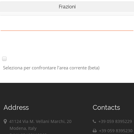
Frazioni
Seleziona per confrontare l'area corrente (beta)
Address
Contacts
41124 Via M. Vellani Marchi, 20
+39 059 8395229
Modena, Italy
+39 059 8395230