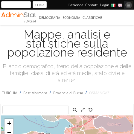
L'azienda
Contatti
Login
DEMOGRAFIA
ECONOMIA
CLASSIFICHE
TURCHIA
Mappe, analisi e
statistiche sulla
popolazione residente
Bilancio demografico, trend della popolazione e delle
famiglie, classi di età ed età media, stato civile e
stranieri
/
/
/
TURCHIA
East Marmara
Provincia di Bursa
OSMANGAZİ