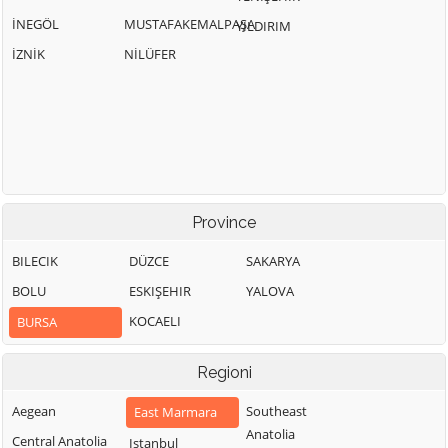
İNEGÖL
MUSTAFAKEMALPAŞA
YILDIRIM
İZNİK
NİLÜFER
Province
BILECIK
DÜZCE
SAKARYA
BOLU
ESKIŞEHIR
YALOVA
KOCAELI
BURSA
Regioni
Aegean
Southeast
East Marmara
Anatolia
Central Anatolia
Istanbul