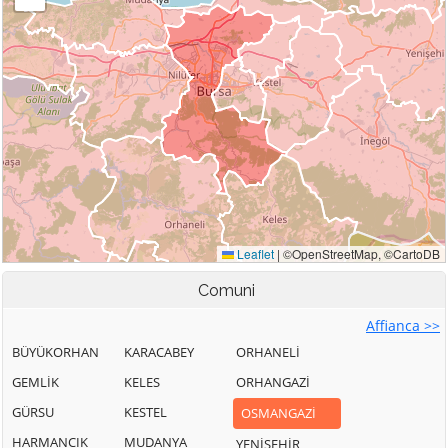
Comuni
Affianca >>
BÜYÜKORHAN
KARACABEY
ORHANELİ
GEMLİK
KELES
ORHANGAZİ
GÜRSU
KESTEL
OSMANGAZİ
HARMANCIK
MUDANYA
YENİŞEHİR