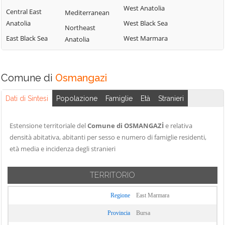
West Anatolia
Central East
Mediterranean
Anatolia
West Black Sea
Northeast
East Black Sea
West Marmara
Anatolia
Comune di
Osmangazi
Dati di Sintesi
Popolazione
Famiglie
Età
Stranieri
Estensione territoriale del
Comune di OSMANGAZİ
e relativa
densità abitativa, abitanti per sesso e numero di famiglie residenti,
età media e incidenza degli stranieri
TERRITORIO
Regione
East Marmara
Provincia
Bursa