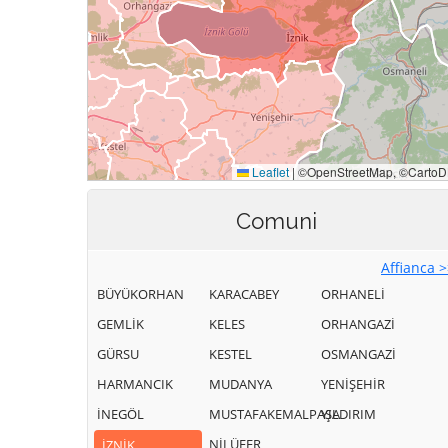
Comuni
Affianca 
BÜYÜKORHAN
KARACABEY
ORHANELİ
GEMLİK
KELES
ORHANGAZİ
GÜRSU
KESTEL
OSMANGAZİ
HARMANCIK
MUDANYA
YENİŞEHİR
İNEGÖL
MUSTAFAKEMALPAŞA
YILDIRIM
NİLÜFER
İZNİK