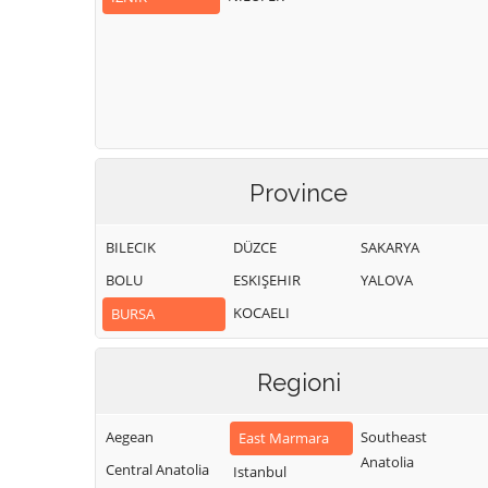
Province
BILECIK
DÜZCE
SAKARYA
BOLU
ESKIŞEHIR
YALOVA
KOCAELI
BURSA
Regioni
Aegean
Southeast
East Marmara
Anatolia
Central Anatolia
Istanbul