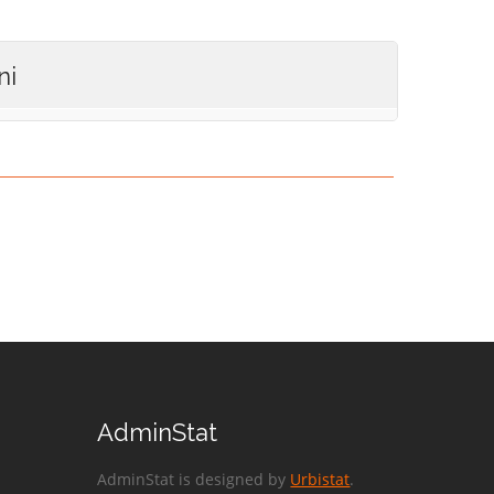
ni
AdminStat
AdminStat is designed by
Urbistat
.