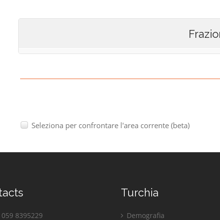
Frazio
Seleziona per confrontare l'area corrente (beta)
tacts
Turchia
059 8395229
Demografia