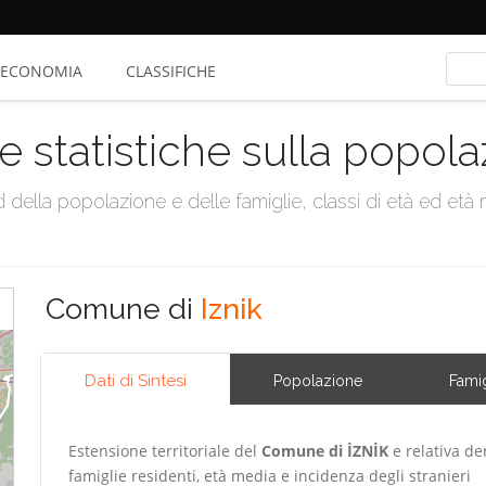
ECONOMIA
CLASSIFICHE
e statistiche sulla popol
della popolazione e delle famiglie, classi di età ed età me
Comune di
Iznik
Dati di Sintesi
Popolazione
Famig
Estensione territoriale del
Comune di İZNİK
e relativa de
famiglie residenti, età media e incidenza degli stranieri