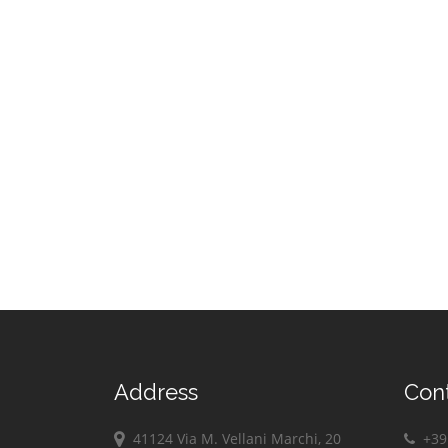
Address
Con
41124 Via M. Vellani Marchi, 20
+39 