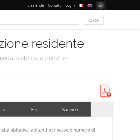
L'azienda
Contatti
Login
azione residente
dia, stato civile e stranieri
lie
Età
Stranieri
nsità abitativa, abitanti per sesso e numero di