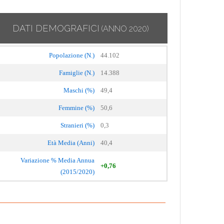
DATI DEMOGRAFICI
(ANNO 2020)
Popolazione (N.)
44.102
Famiglie (N.)
14.388
Maschi (%)
49,4
Femmine (%)
50,6
Stranieri (%)
0,3
Età Media (Anni)
40,4
Variazione % Media Annua
+0,76
(2015/2020)