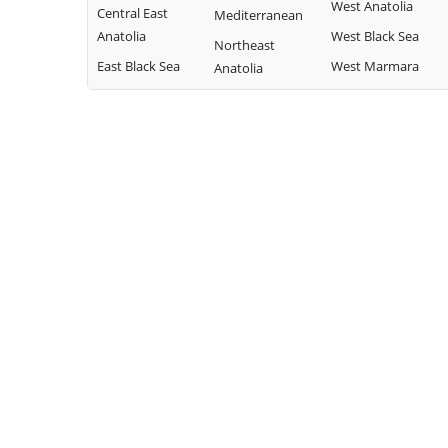
West Anatolia
Central East
Mediterranean
Anatolia
West Black Sea
Northeast
East Black Sea
West Marmara
Anatolia