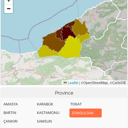
Province
AMASYA
KARABÜK
TOKAT
BARTIN
KASTAMONU
ZONGULDAK
ÇANKIRI
SAMSUN