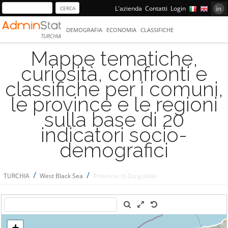
L'azienda
Contatti
Login
DEMOGRAFIA
ECONOMIA
CLASSIFICHE
TURCHIA
Mappe tematiche,
curiosità, confronti e
classifiche per i comuni,
le province e le regioni
sulla base di 20
indicatori socio-
demografici
/
/
TURCHIA
West Black Sea
Provincia di Zonguldak