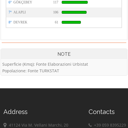
6°
GÖKÇEBEY
117
7°
ALAPLI
106
8°
DEVREK
61
NOTE
Superficie (Kmq): Fonte Elaborazioni Urbistat
Popolazione: Fonte TURKSTAT
Address
Contacts
41124 Via M. Vellani Marchi, 20
+39 059 8395229