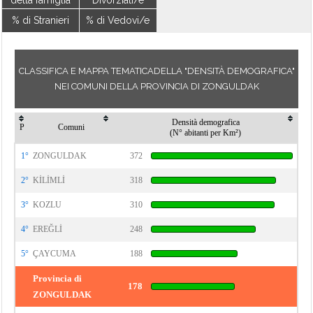
della famiglia
Divorziati/e
% di Stranieri
% di Vedovi/e
CLASSIFICA E MAPPA TEMATICADELLA "DENSITÀ DEMOGRAFICA"
NEI COMUNI DELLA PROVINCIA DI ZONGULDAK
Densità demografica
P
Comuni
(N° abitanti per Km²)
1°
ZONGULDAK
372
2°
KİLİMLİ
318
3°
KOZLU
310
4°
EREĞLİ
248
5°
ÇAYCUMA
188
Provincia di
178
ZONGULDAK