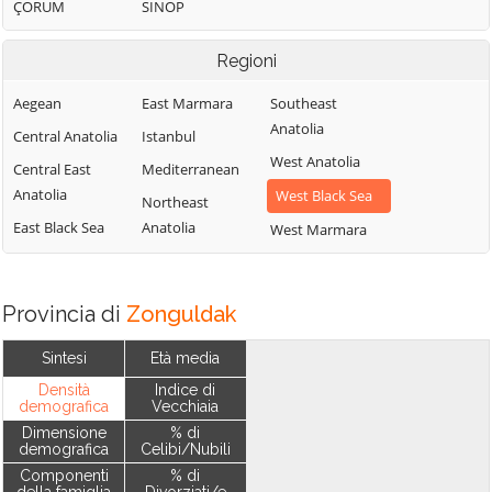
ÇORUM
SINOP
Regioni
Aegean
East Marmara
Southeast
Anatolia
Central Anatolia
Istanbul
West Anatolia
Central East
Mediterranean
Anatolia
West Black Sea
Northeast
East Black Sea
Anatolia
West Marmara
Provincia di
Zonguldak
Sintesi
Età media
Densità
Indice di
demografica
Vecchiaia
Dimensione
% di
demografica
Celibi/Nubili
Componenti
% di