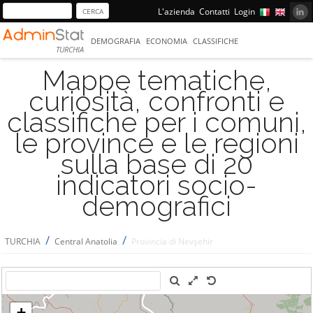
L'azienda
Contatti
Login
DEMOGRAFIA
ECONOMIA
CLASSIFICHE
TURCHIA
Mappe tematiche,
curiosità, confronti e
classifiche per i comuni,
le province e le regioni
sulla base di 20
indicatori socio-
demografici
/
/
TURCHIA
Central Anatolia
Provincia di Nevşehir