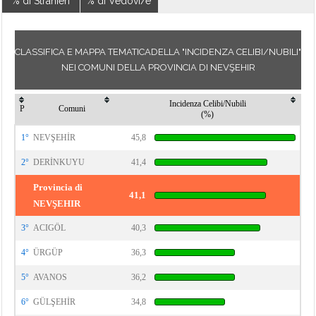
% di Stranieri
% di Vedovi/e
CLASSIFICA E MAPPA TEMATICADELLA "INCIDENZA CELIBI/NUBILI"
NEI COMUNI DELLA PROVINCIA DI NEVŞEHIR
Incidenza Celibi/Nubili
P
Comuni
(%)
1°
NEVŞEHİR
45,8
2°
DERİNKUYU
41,4
Provincia di
41,1
NEVŞEHIR
3°
ACIGÖL
40,3
4°
ÜRGÜP
36,3
5°
AVANOS
36,2
6°
GÜLŞEHİR
34,8