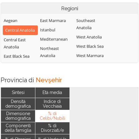
Regioni
Aegean
East Marmara
Southeast
Anatolia
Istanbul
Central Anatolia
West Anatolia
Mediterranean
Central East
West Black Sea
Anatolia
Northeast
Anatolia
West Marmara
East Black Sea
Provincia di
Nevşehir
Sintesi
Età media
Densità
Indice di
demografica
Vecchiaia
Dimensione
% di
demografica
Celibi/Nubili
Componenti
% di
della famiglia
Divorziati/e