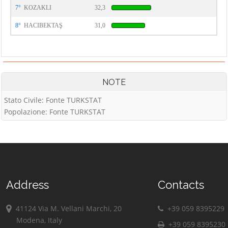
7°
KOZAKLI
32,3
8°
HACIBEKTAŞ
31,0
NOTE
Stato Civile: Fonte TURKSTAT
Popolazione: Fonte TURKSTAT
Address
Contacts
41124 Via M. Vellani Marchi, 20
+39 059 8395229
Modena, Italy
+39 059 8395230