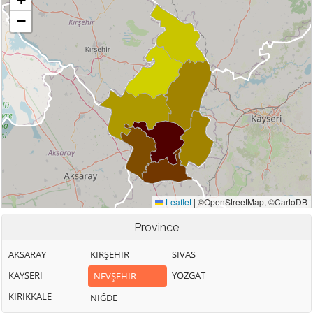
Province
AKSARAY
KIRŞEHIR
SIVAS
KAYSERI
YOZGAT
NEVŞEHIR
KIRIKKALE
NIĞDE