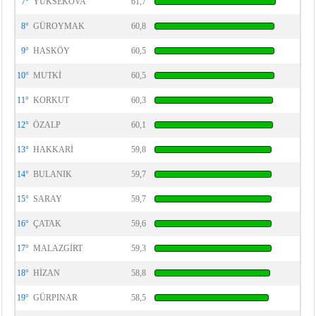
7°
YÜKSEKOVA
61,7
8°
GÜROYMAK
60,8
9°
HASKÖY
60,5
10°
MUTKİ
60,5
11°
KORKUT
60,3
12°
ÖZALP
60,1
13°
HAKKARİ
59,8
14°
BULANIK
59,7
15°
SARAY
59,7
16°
ÇATAK
59,6
17°
MALAZGİRT
59,3
18°
HİZAN
58,8
19°
GÜRPINAR
58,5