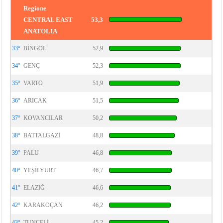
Regione
CENTRAL EAST
53,3
ANATOLIA
33°
BİNGÖL
52,9
34°
GENÇ
52,3
35°
VARTO
51,9
36°
ARICAK
51,5
37°
KOVANCILAR
50,2
38°
BATTALGAZİ
48,8
39°
PALU
46,8
40°
YEŞİLYURT
46,7
41°
ELAZIĞ
46,6
42°
KARAKOÇAN
46,2
43°
TUNCELİ
45,2