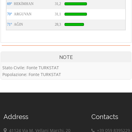
69°
HEKİMHAN
31,2
70°
ARGUVAN
31,1
71°
AĞIN
28,3
NOTE
Stato Civile: Fonte TURKSTAT
Popolazione: Fonte TURKSTAT
Address
Contacts
41124 Via M. Vellani Marchi, 20
+39 059 8395229