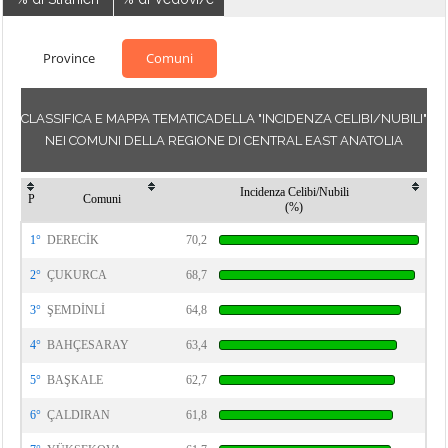
Province
Comuni
CLASSIFICA E MAPPA TEMATICADELLA "INCIDENZA CELIBI/NUBILI"
NEI COMUNI DELLA REGIONE DI CENTRAL EAST ANATOLIA
Incidenza Celibi/Nubili
P
Comuni
(%)
1°
DERECİK
70,2
2°
ÇUKURCA
68,7
3°
ŞEMDİNLİ
64,8
4°
BAHÇESARAY
63,4
5°
BAŞKALE
62,7
6°
ÇALDIRAN
61,8