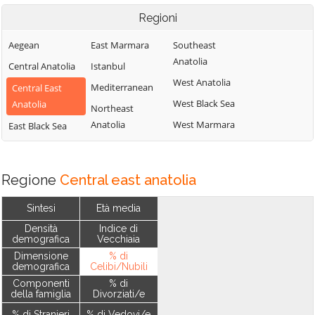
Regioni
Aegean
East Marmara
Southeast
Anatolia
Central Anatolia
Istanbul
West Anatolia
Mediterranean
Central East
West Black Sea
Anatolia
Northeast
Anatolia
West Marmara
East Black Sea
Regione
Central east anatolia
Sintesi
Età media
Densità
Indice di
demografica
Vecchiaia
Dimensione
% di
demografica
Celibi/Nubili
Componenti
% di
della famiglia
Divorziati/e
% di Stranieri
% di Vedovi/e