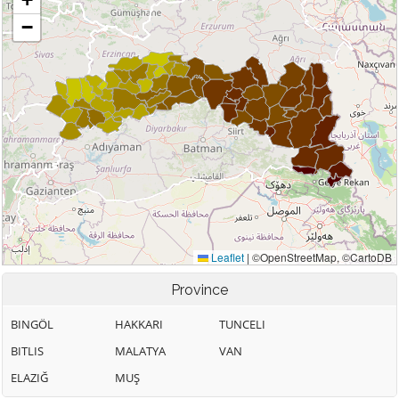
Province
BINGÖL
HAKKARI
TUNCELI
BITLIS
MALATYA
VAN
ELAZIĞ
MUŞ