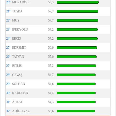
20°
MURADİYE
58,3
21°
TUŞBA
57,7
22°
MUŞ
57,7
23°
İPEKYOLU
57,2
24°
ERCİŞ
57,2
25°
EDREMİT
56,6
26°
TATVAN
55,6
27°
BİTLİS
55,2
28°
GEVAŞ
54,7
29°
SOLHAN
54,6
30°
KARLIOVA
54,4
31°
AHLAT
54,3
32°
ADİLCEVAZ
53,6