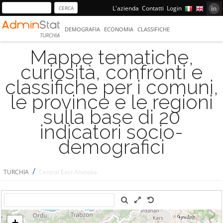
L'azienda
Contatti
Login
DEMOGRAFIA
ECONOMIA
CLASSIFICHE
TURCHIA
Mappe tematiche,
curiosità, confronti e
classifiche per i comuni,
le province e le regioni
sulla base di 20
indicatori socio-
demografici
/
TURCHIA
Central East Anatolia