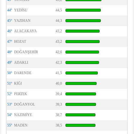
44°
YEDİSU
44,5
45°
YAZIHAN
44,3
46°
ALACAKAYA
43,2
47°
HOZAT
43,2
48°
DOĞANŞEHİR
42,6
49°
ADAKLI
42,3
50°
DARENDE
41,5
51°
KİĞI
40,0
52°
PERTEK
39,4
53°
DOĞANYOL
39,3
54°
NAZIMİYE
38,7
55°
MADEN
38,5