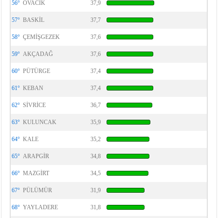
56°
OVACIK
37,9
57°
BASKİL
37,7
58°
ÇEMİŞGEZEK
37,6
59°
AKÇADAĞ
37,6
60°
PÜTÜRGE
37,4
61°
KEBAN
37,4
62°
SİVRİCE
36,7
63°
KULUNCAK
35,9
64°
KALE
35,2
65°
ARAPGİR
34,8
66°
MAZGİRT
34,5
67°
PÜLÜMÜR
31,9
68°
YAYLADERE
31,8