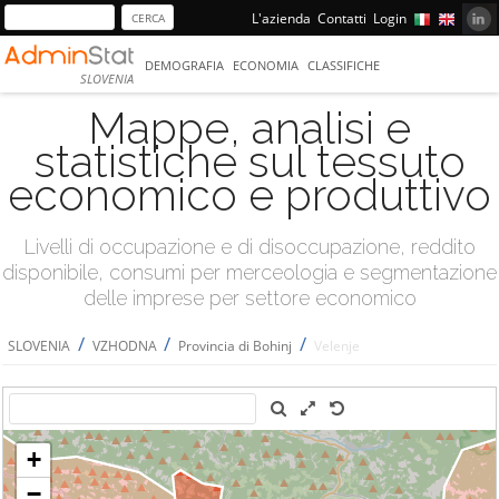
L'azienda
Contatti
Login
DEMOGRAFIA
ECONOMIA
CLASSIFICHE
SLOVENIA
Mappe, analisi e
statistiche sul tessuto
economico e produttivo
Livelli di occupazione e di disoccupazione, reddito
disponibile, consumi per merceologia e segmentazione
delle imprese per settore economico
/
/
/
SLOVENIA
VZHODNA
Provincia di Bohinj
Velenje