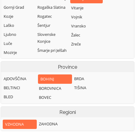
Gornji Grad
Rogaška Slatina
Vitanje
Kozje
Rogatec
Vojnik
Laško
Šentjur
Vransko
Ljubno
Slovenske
Žalec
Konjice
Luče
Zreče
Šmarje pri Jelšah
Mozirje
Šmartno ob Paki
Nazarje
Province
Solčava
AJDOVŠČINA
BRDA
BOHINJ
BELTINCI
TIŠINA
BOROVNICA
BLED
BOVEC
Regioni
ZAHODNA
VZHODNA