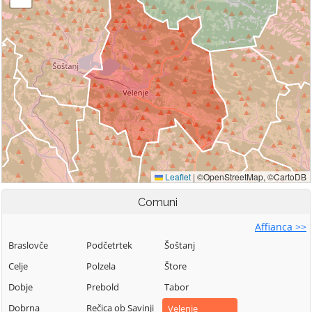
Comuni
Affianca >>
Braslovče
Podčetrtek
Šoštanj
Celje
Polzela
Štore
Dobje
Prebold
Tabor
Dobrna
Rečica ob Savinji
Velenje