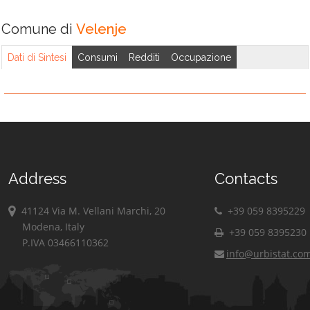
Comune di
Velenje
Dati di Sintesi
Consumi
Redditi
Occupazione
Address
Contacts
41124 Via M. Vellani Marchi, 20
+39 059 8395229
Modena, Italy
+39 059 8395230
P.IVA 03466110362
info@urbistat.co