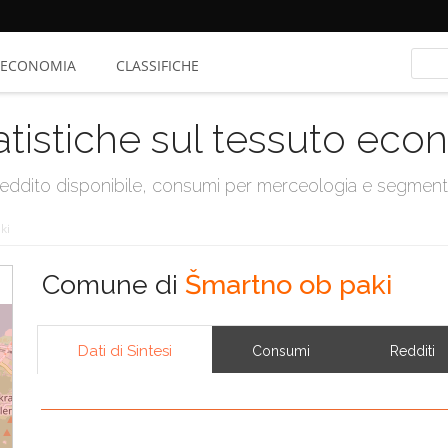
ECONOMIA
CLASSIFICHE
atistiche sul tessuto ec
, reddito disponibile, consumi per merceologia e segmen
ki
Comune di
Šmartno ob paki
Dati di Sintesi
Consumi
Redditi