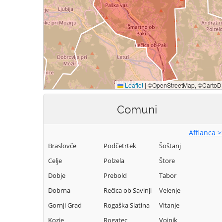
Comuni
Affianca 
Braslovče
Podčetrtek
Šoštanj
Celje
Polzela
Štore
Dobje
Prebold
Tabor
Dobrna
Rečica ob Savinji
Velenje
Gornji Grad
Rogaška Slatina
Vitanje
Kozje
Rogatec
Vojnik