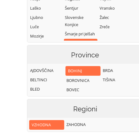
Laško
Šentjur
Vransko
Ljubno
Slovenske
Žalec
Konjice
Luče
Zreče
Šmarje pri Jelšah
Mozirje
Šmartno ob
Nazarje
Paki
Province
Solčava
AJDOVŠČINA
BRDA
BOHINJ
BELTINCI
TIŠINA
BOROVNICA
BLED
BOVEC
Regioni
ZAHODNA
VZHODNA