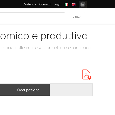
L'azienda
Contatti
Login
onomico e produttivo
tazione delle imprese per settore economico
Occupazione