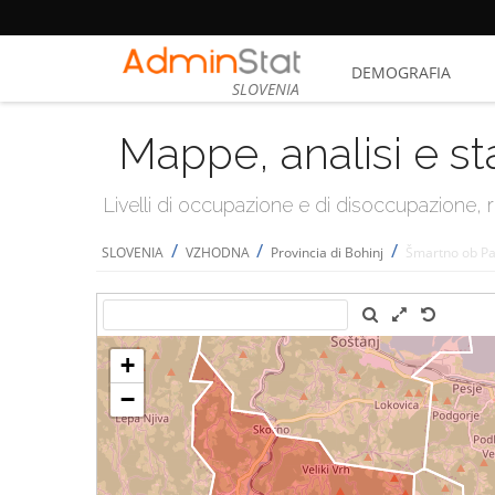
DEMOGRAFIA
SLOVENIA
Mappe, analisi e st
Livelli di occupazione e di disoccupazione
/
/
/
SLOVENIA
VZHODNA
Provincia di Bohinj
Šmartno ob Pa