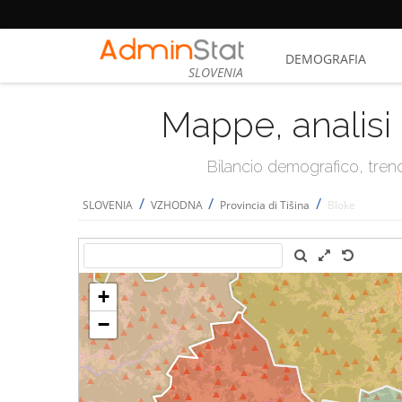
DEMOGRAFIA
SLOVENIA
Mappe, analisi 
Bilancio demografico, trend 
/
/
/
SLOVENIA
VZHODNA
Provincia di Tišina
Bloke