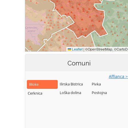
Comuni
Affianca 
Ilirska Bistrica
Pivka
Bloke
Loška dolina
Postojna
Cerknica