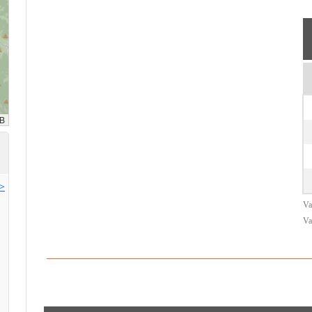
>>
Va
Va