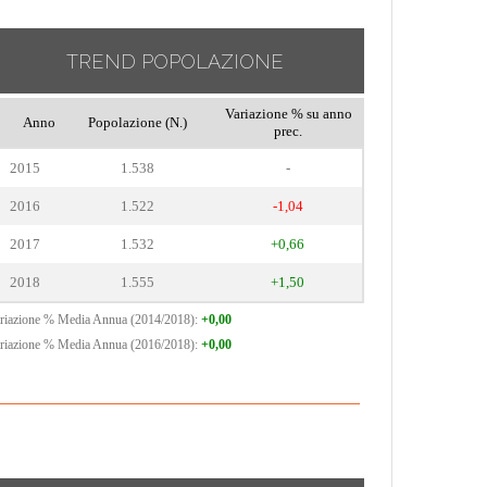
TREND POPOLAZIONE
Variazione % su anno
Anno
Popolazione (N.)
prec.
2015
1.538
-
2016
1.522
-1,04
2017
1.532
+0,66
2018
1.555
+1,50
riazione % Media Annua (2014/2018):
+0,00
riazione % Media Annua (2016/2018):
+0,00