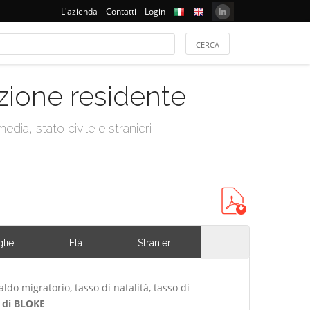
L'azienda
Contatti
Login
azione residente
dia, stato civile e stranieri
lie
Età
Stranieri
ldo migratorio, tasso di natalità, tasso di
di BLOKE