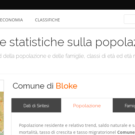
ECONOMIA
CLASSIFICHE
e statistiche sulla popol
della popolazione e delle famiglie, classi di età ed età me
Comune di
Bloke
Popolazione
Dati di Sintesi
Famig
Popolazione residente e relativo trend, saldo naturale e sa
mortalità, tasso di crescita e tasso migratorionel
Comune 