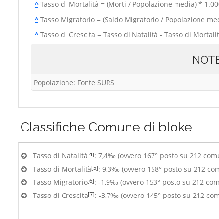
^
Tasso di Mortalità = (Morti / Popolazione media) * 1.00
^
Tasso Migratorio = (Saldo Migratorio / Popolazione med
^
Tasso di Crescita = Tasso di Natalità - Tasso di Mortali
NOT
Popolazione: Fonte SURS
Classifiche
Comune di bloke
[4]
Tasso di Natalità
: 7,4‰ (ovvero 167° posto su 212 com
[5]
Tasso di Mortalità
: 9,3‰ (ovvero 158° posto su 212 co
[6]
Tasso Migratorio
: -1,9‰ (ovvero 153° posto su 212 com
[7]
Tasso di Crescita
: -3,7‰ (ovvero 145° posto su 212 co