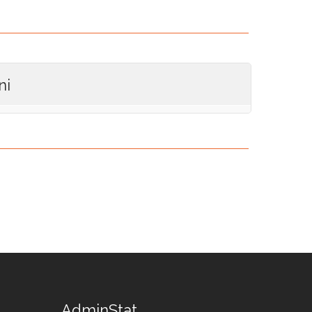
ni
AdminStat