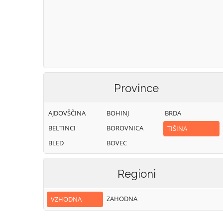
Province
AJDOVŠČINA
BOHINJ
BRDA
BELTINCI
BOROVNICA
TIŠINA
BLED
BOVEC
Regioni
ZAHODNA
VZHODNA