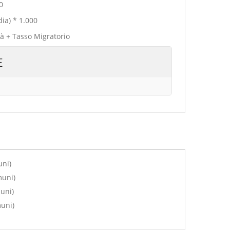
0
ia) * 1.000
tà + Tasso Migratorio
E
uni)
muni)
uni)
muni)