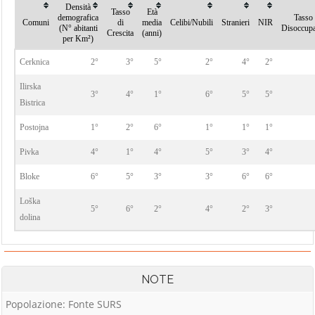
Densità
Tasso
Età
demografica
Tasso 
Comuni
di
media
Celibi/Nubili
Stranieri
NIR
(N° abitanti
Disoccup
Crescita
(anni)
per Km²)
Cerknica
2°
3°
5°
2°
4°
2°
Ilirska
3°
4°
1°
6°
5°
5°
Bistrica
Postojna
1°
2°
6°
1°
1°
1°
Pivka
4°
1°
4°
5°
3°
4°
Bloke
6°
5°
3°
3°
6°
6°
Loška
5°
6°
2°
4°
2°
3°
dolina
NOTE
Popolazione: Fonte SURS