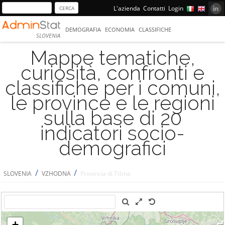
L'azienda
Contatti
Login
DEMOGRAFIA
ECONOMIA
CLASSIFICHE
SLOVENIA
Mappe tematiche,
curiosità, confronti e
classifiche per i comuni,
le province e le regioni
sulla base di 20
indicatori socio-
demografici
/
/
SLOVENIA
VZHODNA
Provincia di Tišina