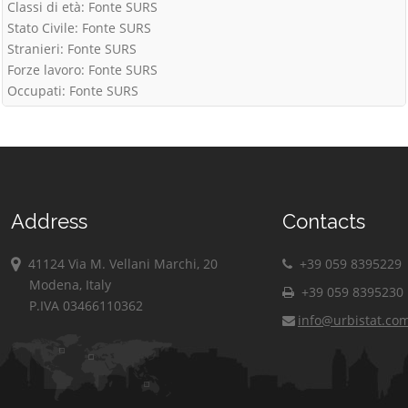
Classi di età: Fonte SURS
Stato Civile: Fonte SURS
Stranieri: Fonte SURS
Forze lavoro: Fonte SURS
Occupati: Fonte SURS
Address
Contacts
41124 Via M. Vellani Marchi, 20
+39 059 8395229
Modena, Italy
+39 059 8395230
P.IVA 03466110362
info@urbistat.co