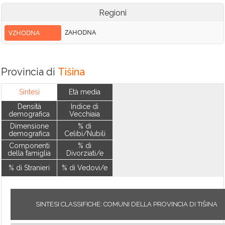
Regioni
ZAHODNA
VZHODNA
Provincia di
Tišina
Sintesi
Età media
Densità
Indice di
demografica
Vecchiaia
Dimensione
% di
demografica
Celibi/Nubili
Componenti
% di
della famiglia
Divorziati/e
% di Stranieri
% di Vedovi/e
SINTESI CLASSIFICHE: COMUNI DELLA PROVINCIA DI TIŠINA