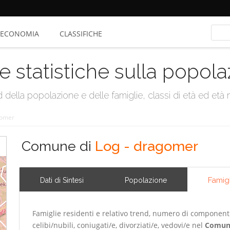
ECONOMIA
CLASSIFICHE
e statistiche sulla popol
della popolazione e delle famiglie, classi di età ed età me
gomer
Comune di
Log - dragomer
Famig
Dati di Sintesi
Popolazione
Famiglie residenti e relativo trend, numero di componenti m
celibi/nubili, coniugati/e, divorziati/e, vedovi/e nel
Comun