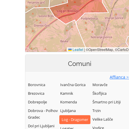
Comuni
Affianca 
Borovnica
Ivančna Gorica
Moravče
Brezovica
Kamnik
Škofljica
Dobrepolje
Komenda
Šmartno pri Litiji
Dobrova - Polhov
Ljubljana
Trzin
Gradec
Velike Lašče
Log - Dragomer
Dol pri Ljubljani
Vodice
Logatec