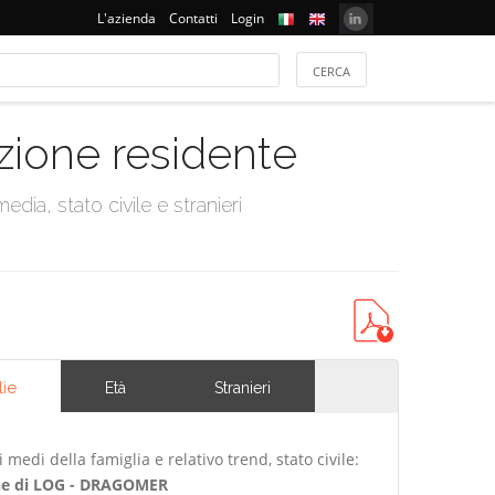
L'azienda
Contatti
Login
azione residente
dia, stato civile e stranieri
lie
Età
Stranieri
edi della famiglia e relativo trend, stato civile:
e di LOG - DRAGOMER