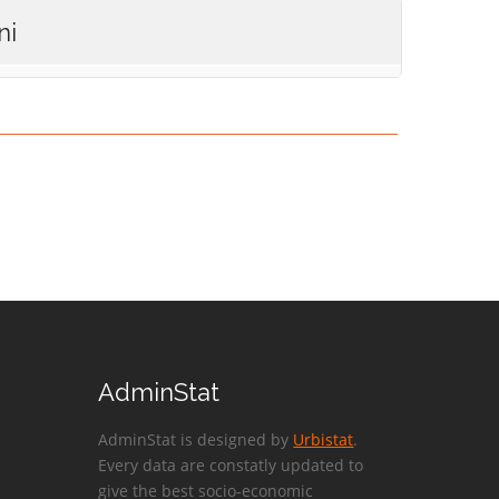
ni
AdminStat
AdminStat is designed by
Urbistat
.
Every data are constatly updated to
give the best socio-economic