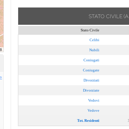
STATO CIVILE
(
Stato Civile
Celibi
Nubili
Coniugati
Coniugate
>>
Divorziati
Divorziate
Vedovi
Vedove
Tot. Residenti