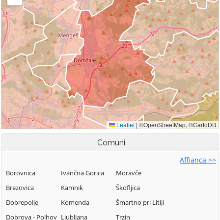
Comuni
Affianca >>
Borovnica
Ivančna Gorica
Moravče
Brezovica
Kamnik
Škofljica
Dobrepolje
Komenda
Šmartno pri Litiji
Dobrova - Polhov
Ljubljana
Trzin