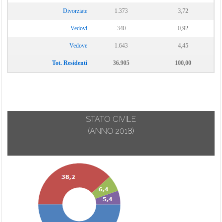
Divorziate
1.373
3,72
Vedovi
340
0,92
Vedove
1.643
4,45
Tot. Residenti
36.905
100,00
STATO CIVILE
(ANNO 2018)