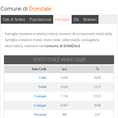
Comune di
Domžale
Dati di Sintesi
Popolazione
Famiglie
Età
Stranieri
Famiglie residenti e relativo trend, numero di componenti medi della
famiglia e relativo trend, stato civile: celibi/nubili, coniugati/e,
divorziati/e, vedovi/e nel
Comune di DOMŽALE
STATO CIVILE
(ANNO 2018)
Stato Civile
(n.)
%
Celibi
9.838
26,66
Nubili
8.624
23,37
Coniugati
7.134
19,33
Coniugate
6.967
18,88
Divorziati
986
2,67