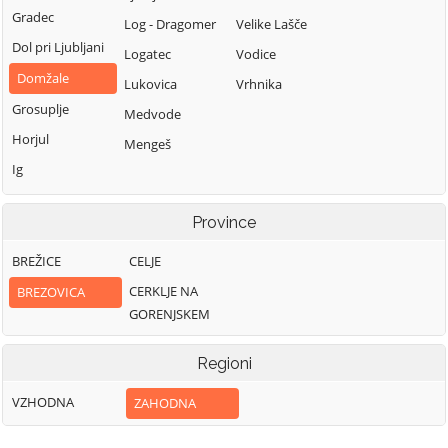
Gradec
Log - Dragomer
Velike Lašče
Dol pri Ljubljani
Logatec
Vodice
Domžale
Lukovica
Vrhnika
Grosuplje
Medvode
Horjul
Mengeš
Ig
Province
BREŽICE
CELJE
CERKLJE NA
BREZOVICA
GORENJSKEM
Regioni
VZHODNA
ZAHODNA