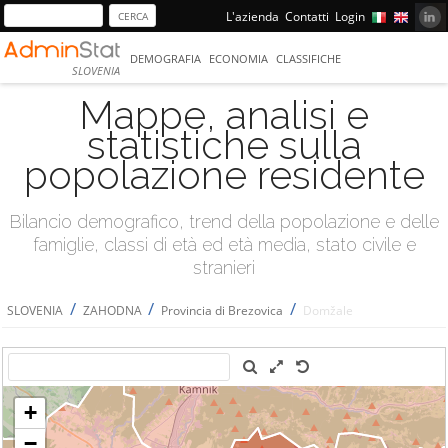
L'azienda
Contatti
Login
DEMOGRAFIA
ECONOMIA
CLASSIFICHE
SLOVENIA
Mappe, analisi e
statistiche sulla
popolazione residente
Bilancio demografico, trend della popolazione e delle
famiglie, classi di età ed età media, stato civile e
stranieri
/
/
/
SLOVENIA
ZAHODNA
Provincia di Brezovica
Domžale