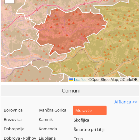
Comuni
Affianca >>
Borovnica
Ivančna Gorica
Moravče
Brezovica
Kamnik
Škofljica
Dobrepolje
Komenda
Šmartno pri Litiji
Dobrova - Polhov
Ljubljana
Trzin