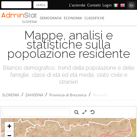
L'azienda
Contatti
Login
DEMOGRAFIA
ECONOMIA
CLASSIFICHE
SLOVENIA
Mappe, analisi e
statistiche sulla
popolazione residente
Bilancio demografico, trend della popolazione e delle
famiglie, classi di età ed età media, stato civile e
stranieri
/
/
/
SLOVENIA
ZAHODNA
Provincia di Brezovica
Moravče