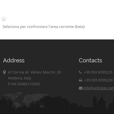
Seleziona per confrontare l'area corrente (beta)
Address
Contacts
41124 Via M. Vellani Marchi, 20
+39 059 8395229
Modena, Italy
+39 059 8395230
P.IVA 03466110362
info@urbistat.co