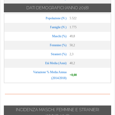
DATI DEMOGRAFICI
(ANNO 2018)
Popolazione (N.)
5.522
Famiglie (N.)
1.775
Maschi (%)
49,8
Femmine (%)
50,2
Stranieri (%)
2,3
Età Media (Anni)
40,2
Variazione % Media Annua
+0,00
(2014/2018)
INCIDENZA MASCHI, FEMMINE E STRANIERI