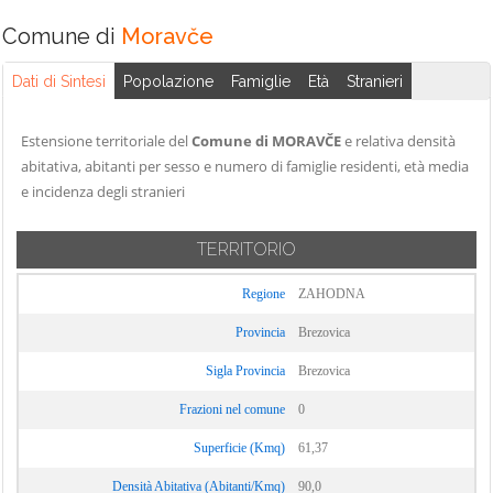
Comune di
Moravče
Dati di Sintesi
Popolazione
Famiglie
Età
Stranieri
Estensione territoriale del
Comune di MORAVČE
e relativa densità
abitativa, abitanti per sesso e numero di famiglie residenti, età media
e incidenza degli stranieri
TERRITORIO
Regione
ZAHODNA
Provincia
Brezovica
Sigla Provincia
Brezovica
Frazioni nel comune
0
Superficie (Kmq)
61,37
Densità Abitativa (Abitanti/Kmq)
90,0