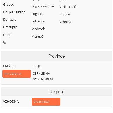
Gradec
Log - Dragomer
Velike Lašče
Dol pri Ljubljani
Logatec
Vodice
Domžale
Lukovica
Vrhnika
Grosuplje
Medvode
Horjul
Mengeš
Ig
Province
BREŽICE
CELJE
CERKLJE NA
BREZOVICA
GORENJSKEM
Regioni
VZHODNA
ZAHODNA