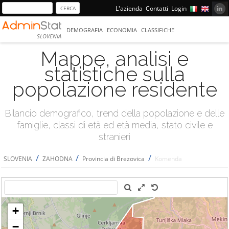
L'azienda
Contatti
Login
DEMOGRAFIA
ECONOMIA
CLASSIFICHE
SLOVENIA
Mappe, analisi e
statistiche sulla
popolazione residente
Bilancio demografico, trend della popolazione e delle
famiglie, classi di età ed età media, stato civile e
stranieri
/
/
/
SLOVENIA
ZAHODNA
Provincia di Brezovica
Komenda