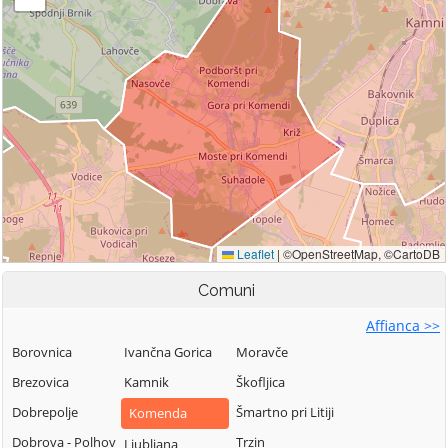
Comuni
Affianca >>
Borovnica
Ivančna Gorica
Moravče
Brezovica
Kamnik
Škofljica
Dobrepolje
Šmartno pri Litiji
Komenda
Dobrova - Polhov
Trzin
Ljubljana