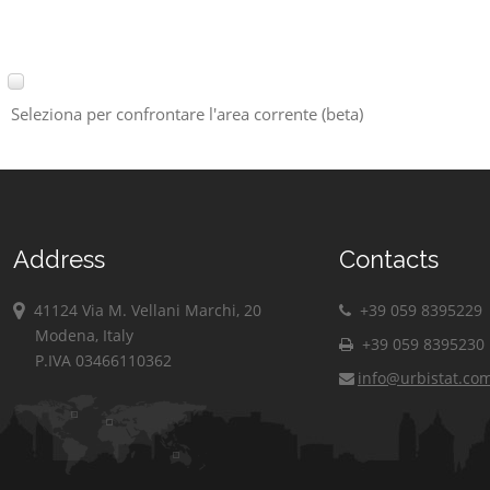
Seleziona per confrontare l'area corrente (beta)
Address
Contacts
41124 Via M. Vellani Marchi, 20
+39 059 8395229
Modena, Italy
+39 059 8395230
P.IVA 03466110362
info@urbistat.co