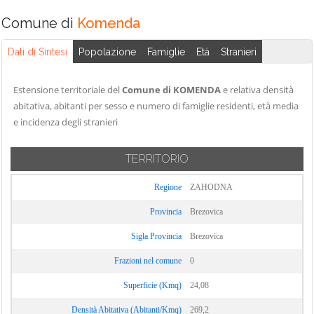
Comune di
Komenda
Dati di Sintesi
Popolazione
Famiglie
Età
Stranieri
Estensione territoriale del
Comune di KOMENDA
e relativa densità
abitativa, abitanti per sesso e numero di famiglie residenti, età media
e incidenza degli stranieri
TERRITORIO
Regione
ZAHODNA
Provincia
Brezovica
Sigla Provincia
Brezovica
Frazioni nel comune
0
Superficie (Kmq)
24,08
Densità Abitativa (Abitanti/Kmq)
269,2