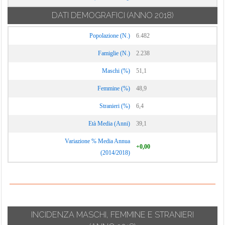
DATI DEMOGRAFICI
(ANNO 2018)
Popolazione (N.)
6.482
Famiglie (N.)
2.238
Maschi (%)
51,1
Femmine (%)
48,9
Stranieri (%)
6,4
Età Media (Anni)
39,1
Variazione % Media Annua
+0,00
(2014/2018)
INCIDENZA MASCHI, FEMMINE E STRANIERI