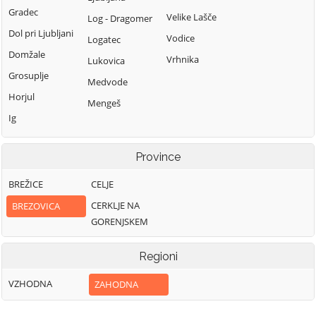
Gradec
Velike Lašče
Log - Dragomer
Dol pri Ljubljani
Vodice
Logatec
Domžale
Vrhnika
Lukovica
Grosuplje
Medvode
Horjul
Mengeš
Ig
Province
BREŽICE
CELJE
CERKLJE NA
BREZOVICA
GORENJSKEM
Regioni
VZHODNA
ZAHODNA