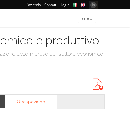
L'azienda
Contatti
Login
onomico e produttivo
tazione delle imprese per settore economico
Occupazione