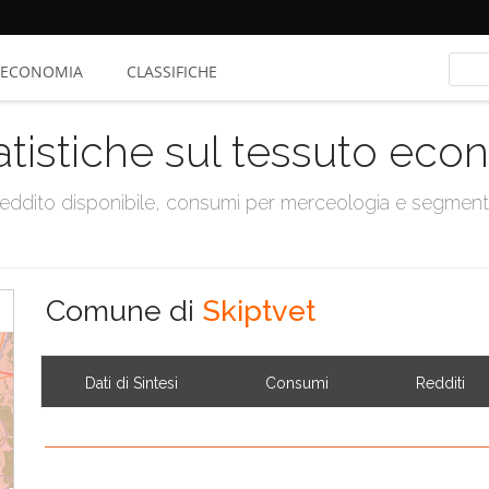
ECONOMIA
CLASSIFICHE
atistiche sul tessuto ec
, reddito disponibile, consumi per merceologia e segmen
Comune di
Skiptvet
Dati di Sintesi
Consumi
Redditi