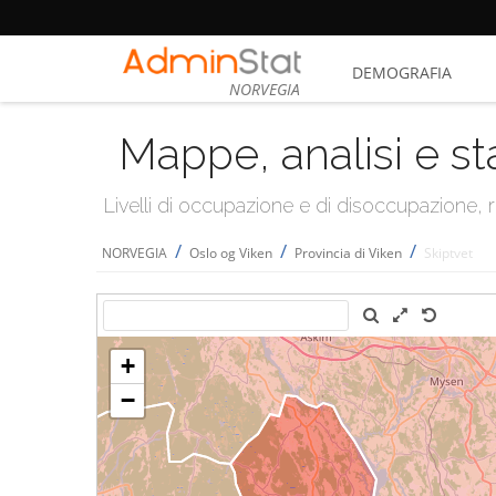
DEMOGRAFIA
NORVEGIA
Mappe, analisi e st
Livelli di occupazione e di disoccupazione
/
/
/
NORVEGIA
Oslo og Viken
Provincia di Viken
Skiptvet