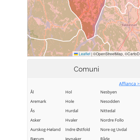
Comuni
Affianca 
Ål
Hol
Nesbyen
Aremark
Hole
Nesodden
Ås
Hurdal
Nittedal
Asker
Hvaler
Nordre Follo
Aurskog-Høland
Indre Østfold
Nore og Uvdal
Bærum
Jevnaker
Råde