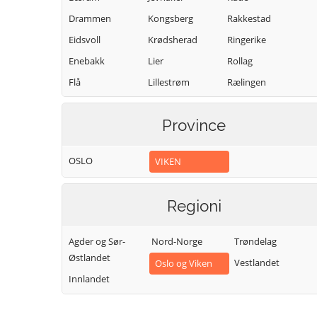
Drammen
Kongsberg
Rakkestad
Eidsvoll
Krødsherad
Ringerike
Enebakk
Lier
Rollag
Flå
Lillestrøm
Rælingen
Flesberg
Lunner
Sarpsborg
Province
Fredrikstad
Lørenskog
Sigdal
Frogn
Marker
Skiptvet
OSLO
VIKEN
Gjerdrum
Modum
Ullensaker
Gol
Moss
Våler (Viken)
Regioni
Halden
Nannestad
Vestby
Hemsedal
Nes
Øvre Eiker
Agder og Sør-
Nord-Norge
Trøndelag
Østlandet
Vestlandet
Oslo og Viken
Innlandet