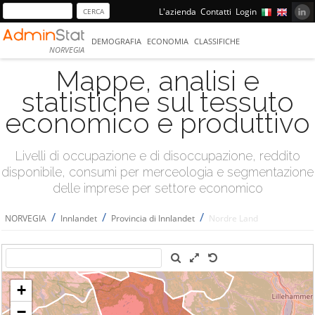
L'azienda
Contatti
Login
DEMOGRAFIA
ECONOMIA
CLASSIFICHE
NORVEGIA
Mappe, analisi e
statistiche sul tessuto
economico e produttivo
Livelli di occupazione e di disoccupazione, reddito
disponibile, consumi per merceologia e segmentazione
delle imprese per settore economico
/
/
/
NORVEGIA
Innlandet
Provincia di Innlandet
Nordre Land