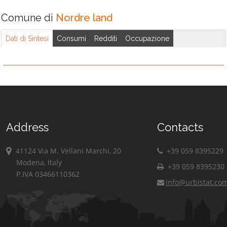
Comune di
Nordre land
Dati di Sintesi
Consumi
Redditi
Occupazione
Address
Contacts
41124 Via M. Vellani Marchi, 20
+39 059 8395229
Modena, Italy
+39 059 8395230
P.IVA 03466110362
info@urbistat.co