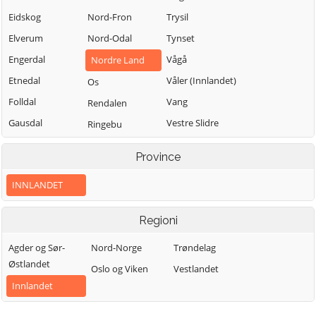
Eidskog
Nord-Fron
Trysil
Elverum
Nord-Odal
Tynset
Engerdal
Vågå
Nordre Land
Etnedal
Våler (Innlandet)
Os
Folldal
Vang
Rendalen
Gausdal
Vestre Slidre
Ringebu
Gjøvik
Vestre Toten
Ringsaker
Province
Gran
Østre Toten
Sel
INNLANDET
Grue
Øyer
Skjåk
Hamar
Øystre Slidre
Stange
Regioni
Kongsvinger
Stor-Elvdal
Agder og Sør-
Nord-Norge
Trøndelag
Lesja
Søndre Land
Østlandet
Oslo og Viken
Vestlandet
Innlandet