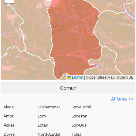
Comuni
Affianca >>
Alvdal
Lillehammer
Sør-Aurdal
Åmot
Lom
Sør-Fron
Åsnes
Løten
Sør-Odal
Dovre
Nord-Aurdal
Tolga