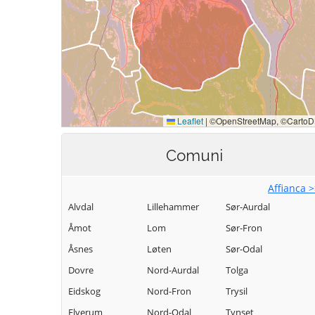
Comuni
Affianca 
Alvdal
Lillehammer
Sør-Aurdal
Åmot
Lom
Sør-Fron
Åsnes
Løten
Sør-Odal
Dovre
Nord-Aurdal
Tolga
Eidskog
Nord-Fron
Trysil
Elverum
Nord-Odal
Tynset