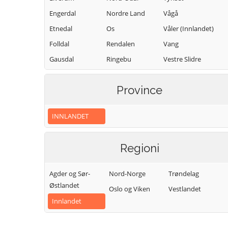
Engerdal
Nordre Land
Vågå
Etnedal
Os
Våler (Innlandet)
Folldal
Rendalen
Vang
Gausdal
Ringebu
Vestre Slidre
Gjøvik
Ringsaker
Vestre Toten
Province
Gran
Sel
Østre Toten
Grue
Skjåk
Øyer
INNLANDET
Hamar
Stange
Øystre Slidre
Kongsvinger
Stor-Elvdal
Regioni
Lesja
Søndre Land
Agder og Sør-
Nord-Norge
Trøndelag
Østlandet
Oslo og Viken
Vestlandet
Innlandet