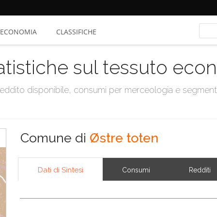
ECONOMIA
CLASSIFICHE
atistiche sul tessuto ec
, reddito disponibile, consumi per merceologia e segmen
Comune di
Østre toten
Dati di Sintesi
Consumi
Redditi