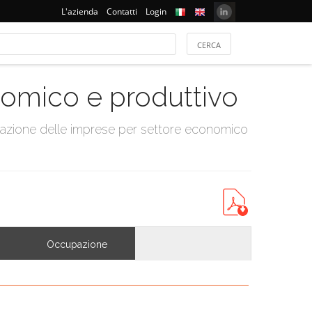
L'azienda
Contatti
Login
onomico e produttivo
tazione delle imprese per settore economico
Occupazione