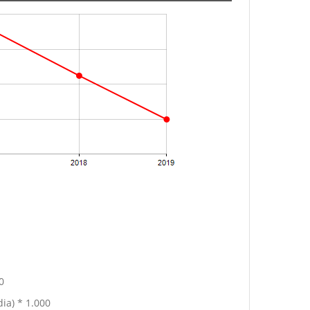
0
ia) * 1.000