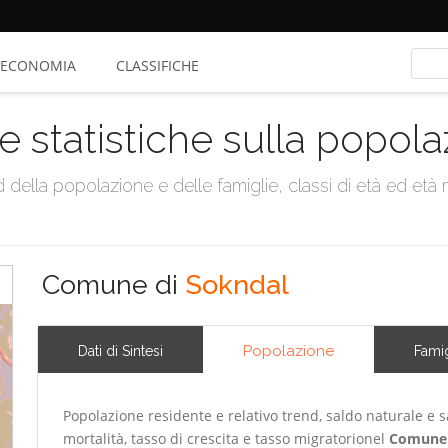
ECONOMIA
CLASSIFICHE
e statistiche sulla popol
della popolazione e delle famiglie, classi di età ed età me
Comune di
Sokndal
Popolazione
Dati di Sintesi
Famig
Popolazione residente e relativo trend, saldo naturale e sa
mortalità, tasso di crescita e tasso migratorionel
Comune