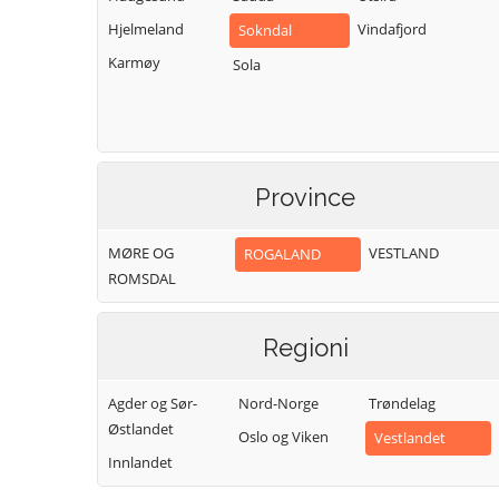
Hjelmeland
Vindafjord
Sokndal
Karmøy
Sola
Province
MØRE OG
VESTLAND
ROGALAND
ROMSDAL
Regioni
Agder og Sør-
Nord-Norge
Trøndelag
Østlandet
Oslo og Viken
Vestlandet
Innlandet