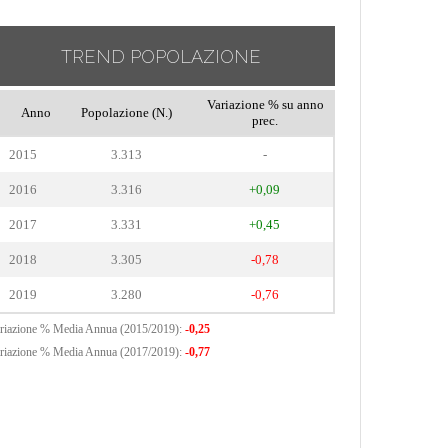
TREND POPOLAZIONE
Variazione % su anno
Anno
Popolazione (N.)
prec.
2015
3.313
-
2016
3.316
+0,09
2017
3.331
+0,45
2018
3.305
-0,78
2019
3.280
-0,76
riazione % Media Annua (2015/2019):
-0,25
riazione % Media Annua (2017/2019):
-0,77