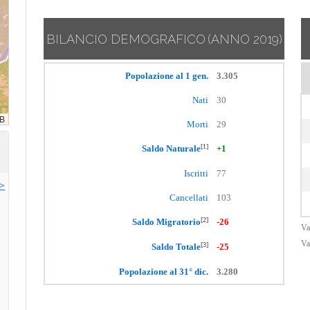
BILANCIO DEMOGRAFICO
(ANNO 2019)
Popolazione al 1 gen.
3.305
Nati
30
Morti
29
[1]
Saldo Naturale
+1
Iscritti
77
>>
Cancellati
103
[2]
Saldo Migratorio
-26
Va
Va
[3]
Saldo Totale
-25
Popolazione al 31° dic.
3.280