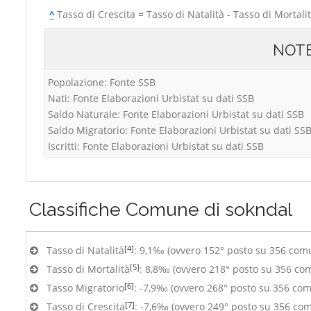
^
Tasso di Crescita = Tasso di Natalità - Tasso di Mortali
NOT
Popolazione: Fonte SSB
Nati: Fonte Elaborazioni Urbistat su dati SSB
Saldo Naturale: Fonte Elaborazioni Urbistat su dati SSB
Saldo Migratorio: Fonte Elaborazioni Urbistat su dati SS
Iscritti: Fonte Elaborazioni Urbistat su dati SSB
Classifiche
Comune di sokndal
[4]
Tasso di Natalità
: 9,1‰ (ovvero 152° posto su 356 com
[5]
Tasso di Mortalità
: 8,8‰ (ovvero 218° posto su 356 co
[6]
Tasso Migratorio
: -7,9‰ (ovvero 268° posto su 356 com
[7]
Tasso di Crescita
: -7,6‰ (ovvero 249° posto su 356 co