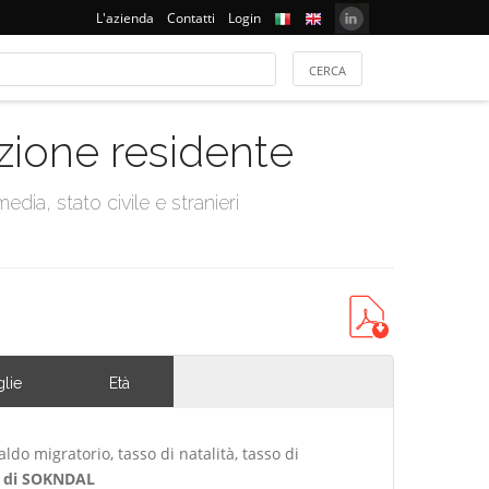
L'azienda
Contatti
Login
azione residente
dia, stato civile e stranieri
lie
Età
ldo migratorio, tasso di natalità, tasso di
 di SOKNDAL