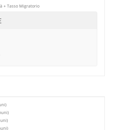
tà + Tasso Migratorio
E
B
uni)
muni)
uni)
muni)