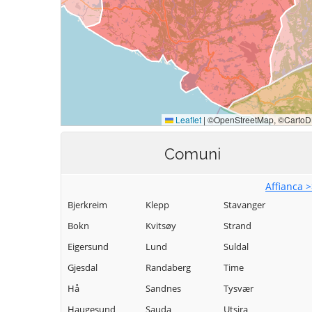
Comuni
Affianca 
Bjerkreim
Klepp
Stavanger
Bokn
Kvitsøy
Strand
Eigersund
Lund
Suldal
Gjesdal
Randaberg
Time
Hå
Sandnes
Tysvær
Haugesund
Sauda
Utsira